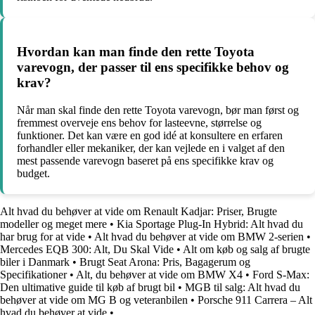
Hvordan kan man finde den rette Toyota
varevogn, der passer til ens specifikke behov og
krav?
Når man skal finde den rette Toyota varevogn, bør man først og
fremmest overveje ens behov for lasteevne, størrelse og
funktioner. Det kan være en god idé at konsultere en erfaren
forhandler eller mekaniker, der kan vejlede en i valget af den
mest passende varevogn baseret på ens specifikke krav og
budget.
Alt hvad du behøver at vide om Renault Kadjar: Priser, Brugte
modeller og meget mere
•
Kia Sportage Plug-In Hybrid: Alt hvad du
har brug for at vide
•
Alt hvad du behøver at vide om BMW 2-serien
•
Mercedes EQB 300: Alt, Du Skal Vide
•
Alt om køb og salg af brugte
biler i Danmark
•
Brugt Seat Arona: Pris, Bagagerum og
Specifikationer
•
Alt, du behøver at vide om BMW X4
•
Ford S-Max:
Den ultimative guide til køb af brugt bil
•
MGB til salg: Alt hvad du
behøver at vide om MG B og veteranbilen
•
Porsche 911 Carrera – Alt
hvad du behøver at vide
•