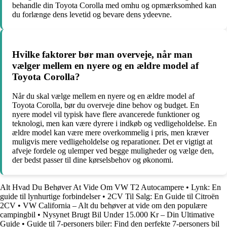
behandle din Toyota Corolla med omhu og opmærksomhed kan
du forlænge dens levetid og bevare dens ydeevne.
Hvilke faktorer bør man overveje, når man
vælger mellem en nyere og en ældre model af
Toyota Corolla?
Når du skal vælge mellem en nyere og en ældre model af
Toyota Corolla, bør du overveje dine behov og budget. En
nyere model vil typisk have flere avancerede funktioner og
teknologi, men kan være dyrere i indkøb og vedligeholdelse. En
ældre model kan være mere overkommelig i pris, men kræver
muligvis mere vedligeholdelse og reparationer. Det er vigtigt at
afveje fordele og ulemper ved begge muligheder og vælge den,
der bedst passer til dine kørselsbehov og økonomi.
Alt Hvad Du Behøver At Vide Om VW T2 Autocampere
•
Lynk: En
guide til lynhurtige forbindelser
•
2CV Til Salg: En Guide til Citroën
2CV
•
VW California – Alt du behøver at vide om den populære
campingbil
•
Nysynet Brugt Bil Under 15.000 Kr – Din Ultimative
Guide
•
Guide til 7-personers biler: Find den perfekte 7-personers bil