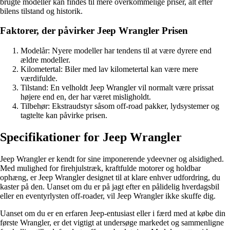
brugte modeller kan findes til mere overkommelige priser, alt efter
bilens tilstand og historik.
Faktorer, der påvirker Jeep Wrangler Prisen
Modelår: Nyere modeller har tendens til at være dyrere end
ældre modeller.
Kilometertal: Biler med lav kilometertal kan være mere
værdifulde.
Tilstand: En velholdt Jeep Wrangler vil normalt være prissat
højere end en, der har været misligholdt.
Tilbehør: Ekstraudstyr såsom off-road pakker, lydsystemer og
tagtelte kan påvirke prisen.
Specifikationer for Jeep Wrangler
Jeep Wrangler er kendt for sine imponerende ydeevner og alsidighed.
Med mulighed for firehjulstræk, kraftfulde motorer og holdbar
ophæng, er Jeep Wrangler designet til at klare enhver udfordring, du
kaster på den. Uanset om du er på jagt efter en pålidelig hverdagsbil
eller en eventyrlysten off-roader, vil Jeep Wrangler ikke skuffe dig.
Uanset om du er en erfaren Jeep-entusiast eller i færd med at købe din
første Wrangler, er det vigtigt at undersøge markedet og sammenligne