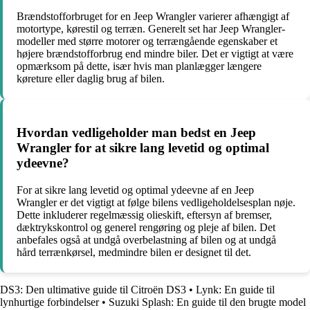
Brændstofforbruget for en Jeep Wrangler varierer afhængigt af
motortype, kørestil og terræn. Generelt set har Jeep Wrangler-
modeller med større motorer og terrængående egenskaber et
højere brændstofforbrug end mindre biler. Det er vigtigt at være
opmærksom på dette, især hvis man planlægger længere
køreture eller daglig brug af bilen.
Hvordan vedligeholder man bedst en Jeep
Wrangler for at sikre lang levetid og optimal
ydeevne?
For at sikre lang levetid og optimal ydeevne af en Jeep
Wrangler er det vigtigt at følge bilens vedligeholdelsesplan nøje.
Dette inkluderer regelmæssig olieskift, eftersyn af bremser,
dæktrykskontrol og generel rengøring og pleje af bilen. Det
anbefales også at undgå overbelastning af bilen og at undgå
hård terrænkørsel, medmindre bilen er designet til det.
DS3: Den ultimative guide til Citroën DS3
•
Lynk: En guide til
lynhurtige forbindelser
•
Suzuki Splash: En guide til den brugte model