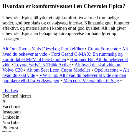
Hvordan er komfortniveauet i en Chevrolet Epica?
Chevrolet Epica tilbyder et højt komfortniveau med rummelige
sæder, god benplads og et støjsvagt interiør. Klimaanlægget fungerer
effektivt, og materialerne i kabinen er af god kvalitet. Alt i alt giver
Chevrolet Epica en behagelig køreoplevelse for både fører og
passagerer.
Alt Om Toyota Yaris Diesel og Partikelfilter
•
Cupra Formentor: Alt
hvad du behøver at vide
•
Ford Grand C-MAX: En rummelig og
komfortabel MPV til hele familien
•
Hummer Bil: Alt du behøver at
vide
•
Toyota Yaris 1.5 116hk Active
•
Alt hvad du skal vide om
Volvo C30
•
Alt om Seat Leon Cupra Modeller
•
Opel Ascona – Alt
hvad du skal vide
•
VW E up: Alt hvad du behøver at vide om den
populære elbil fra Volkswagen
•
Mercedes Veteranbiler til Salg
•
_
FarLex
Del med hjertet
X
Facebook
Instagram
LinkedIn
YouTube
Pinterest