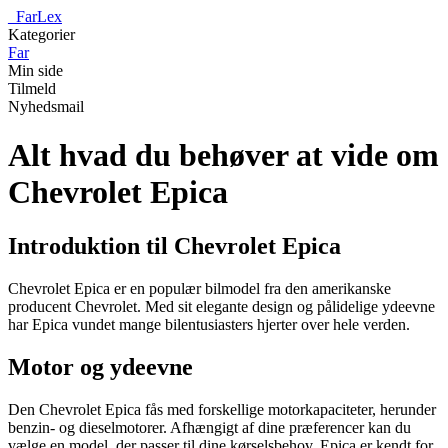
_
FarLex
Kategorier
Far
Min side
Tilmeld
Nyhedsmail
Alt hvad du behøver at vide om
Chevrolet Epica
Introduktion til Chevrolet Epica
Chevrolet Epica er en populær bilmodel fra den amerikanske
producent Chevrolet. Med sit elegante design og pålidelige ydeevne
har Epica vundet mange bilentusiasters hjerter over hele verden.
Motor og ydeevne
Den Chevrolet Epica fås med forskellige motorkapaciteter, herunder
benzin- og dieselmotorer. Afhængigt af dine præferencer kan du
vælge en model, der passer til dine kørselsbehov. Epica er kendt for