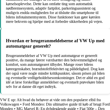
kørselsoplevelse. Dette kan omfatte ting som automatisk
nødbremsesystem, adaptiv fartpilot, parkeringsassistent og
muligvis endda muligheden for at tilslutte din smartphone til
bilens infotainmentsystem. Disse funktioner kan gøre kørslen
mere bekvem og hjælpe med at forbedre sikkerheden på vejen.
Hvordan er brugeranmeldelserne af VW Up med
automatgear generelt?
Brugeranmeldelser af VW Up med automatgear er generelt
positive, da mange førere værdsætter den bekvemmelighed og
komfort, som automatgearet tilbyder. Mange roser bilens
køreegenskaber, brændstofeffektivitet og pålidelighed. Dog kan
der også være nogle mindre kritikpunkter, såsom prisen på bilen
og eventuelle vedligeholdelsesomkostninger. Det er altid en god
idé at læse forskellige anmeldelser og eventuelt prøvekøre bilen
selv for at danne dit eget indtryk.
VW E up: Alt hvad du behøver at vide om den populære elbil fra
Volkswagen
•
Ford Mondeo: Din ultimative guide til køb af brugt Ford
Mondeo
•
MG Marvel R: En dybdegående guide
•
Fiat 500e – Den