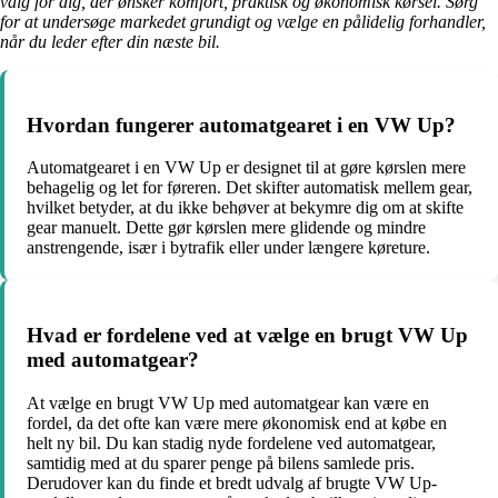
valg for dig, der ønsker komfort, praktisk og økonomisk kørsel. Sørg
for at undersøge markedet grundigt og vælge en pålidelig forhandler,
når du leder efter din næste bil.
Hvordan fungerer automatgearet i en VW Up?
Automatgearet i en VW Up er designet til at gøre kørslen mere
behagelig og let for føreren. Det skifter automatisk mellem gear,
hvilket betyder, at du ikke behøver at bekymre dig om at skifte
gear manuelt. Dette gør kørslen mere glidende og mindre
anstrengende, især i bytrafik eller under længere køreture.
Hvad er fordelene ved at vælge en brugt VW Up
med automatgear?
At vælge en brugt VW Up med automatgear kan være en
fordel, da det ofte kan være mere økonomisk end at købe en
helt ny bil. Du kan stadig nyde fordelene ved automatgear,
samtidig med at du sparer penge på bilens samlede pris.
Derudover kan du finde et bredt udvalg af brugte VW Up-