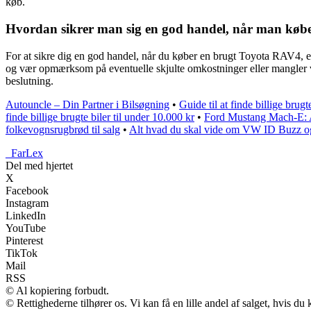
køb.
Hvordan sikrer man sig en god handel, når man køb
For at sikre dig en god handel, når du køber en brugt Toyota RAV4, er 
og vær opmærksom på eventuelle skjulte omkostninger eller mangler ved
beslutning.
Autouncle – Din Partner i Bilsøgning
•
Guide til at finde billige brugt
finde billige brugte biler til under 10.000 kr
•
Ford Mustang Mach-E: A
folkevognsrugbrød til salg
•
Alt hvad du skal vide om VW ID Buzz og
_
FarLex
Del med hjertet
X
Facebook
Instagram
LinkedIn
YouTube
Pinterest
TikTok
Mail
RSS
© Al kopiering forbudt.
© Rettighederne tilhører os. Vi kan få en lille andel af salget, hvis d