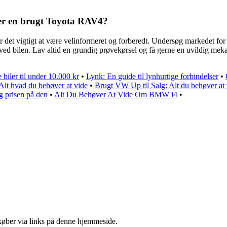
er en brugt Toyota RAV4?
det vigtigt at være velinformeret og forberedt. Undersøg markedet for a
 bilen. Lav altid en grundig prøvekørsel og få gerne en uvildig mekanik
e biler til under 10.000 kr
•
Lynk: En guide til lynhurtige forbindelser
•
lt hvad du behøver at vide
•
Brugt VW Up til Salg: Alt du behøver 
 prisen på den
•
Alt Du Behøver At Vide Om BMW i4
•
u køber via links på denne hjemmeside.