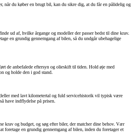
 når du køber en brugt bil, kan du sikre dig, at du får en pålidelig og
nde ud af, hvilke årgange og modeller der passer bedst til dine krav.
foretage en grundig gennemgang af bilen, så du undgår ubehagelige
t de anbefalede eftersyn og olieskift til tiden. Hold øje med
n og holde den i god stand.
eller med lavt kilometertal og fuld servicehistorik vil typisk være
å have indflydelse på prisen.
ine krav og budget, og søg efter biler, der matcher dine behov. Vær
l at foretage en grundig gennemgang af bilen, inden du foretager et