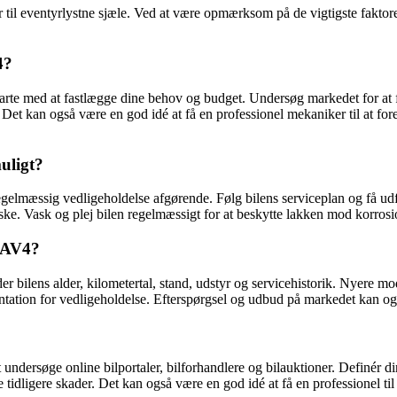
til eventyrlystne sjæle. Ved at være opmærksom på de vigtigste faktorer,
4?
arte med at fastlægge dine behov og budget. Undersøg markedet for at fi
er. Det kan også være en god idé at få en professionel mekaniker til at 
uligt?
gelmæssig vedligeholdelse afgørende. Følg bilens serviceplan og få udfør
. Vask og plej bilen regelmæssigt for at beskytte lakken mod korrosio
 RAV4?
 bilens alder, kilometertal, stand, udstyr og servicehistorik. Nyere mod
ation for vedligeholdelse. Efterspørgsel og udbud på markedet kan ogs
t undersøge online bilportaler, bilforhandlere og bilauktioner. Definér d
 tidligere skader. Det kan også være en god idé at få en professionel ti