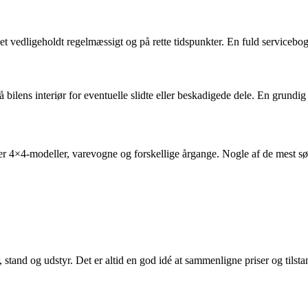
levet vedligeholdt regelmæssigt og på rette tidspunkter. En fuld servicebog
så bilens interiør for eventuelle slidte eller beskadigede dele. En grundig
r 4×4-modeller, varevogne og forskellige årgange. Nogle af de mest sø
stand og udstyr. Det er altid en god idé at sammenligne priser og tilsta