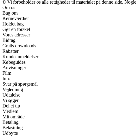
© Vi forbeholder os alle rettigheder til materialet på denne side. Nog
Om os
Bag om
Kerneværdier
Holdet bag
Gør en forskel
Vores adresser
Bidrag
Gratis downloads
Rabatter
Kundeanmeldelser
Købeguides
Anvisninger
Film
Info
Svar på spørgsmål
Vejledning
Udtalelse
Vi søger
Del et tip
Medlem
Mit område
Betaling
Belastning
Udbytte