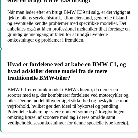
efter en brugt BMW E39 til salg?
Når man leder efter en brugt BMW E39 til salg, er det vigtigt at
tjekke bilens servicehistorik, kilometerstand, generelle tilstand
og eventuelle kendte problemer med specifikke modeller. Det
anbefales også at få en professionel mekaniker til at foretage en
grundig gennemgang af bilen for at undgå uventede
omkostninger og problemer i fremtiden.
Hvad er fordelene ved at købe en BMW C1, og
hvad adskiller denne model fra de mere
traditionelle BMW-biler?
BMW C1 er en unik model i BMWs lineup, da den er en
scooter med tag, der kombinerer fordelene ved motorcykler og
biler. Denne model tilbyder øget sikkerhed og beskyttelse mod
vejrforhold, hvilket gør den ideel til bykørsel og pendling.
Potentielle købere bør være opmærksomme på lovgivningen
omkring kørsel af scootere med tag i deres område samt
vedligeholdelsesomkostninger for denne specielle type køretøj.