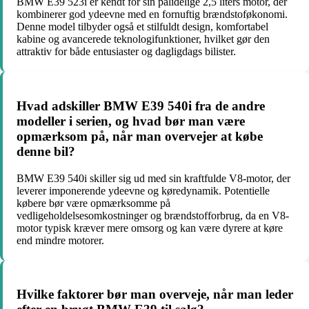
BMW E39 523i er kendt for sin pålidelige 2,5 liters motor, der
kombinerer god ydeevne med en fornuftig brændstoføkonomi.
Denne model tilbyder også et stilfuldt design, komfortabel
kabine og avancerede teknologifunktioner, hvilket gør den
attraktiv for både entusiaster og dagligdags bilister.
Hvad adskiller BMW E39 540i fra de andre
modeller i serien, og hvad bør man være
opmærksom på, når man overvejer at købe
denne bil?
BMW E39 540i skiller sig ud med sin kraftfulde V8-motor, der
leverer imponerende ydeevne og køredynamik. Potentielle
købere bør være opmærksomme på
vedligeholdelsesomkostninger og brændstofforbrug, da en V8-
motor typisk kræver mere omsorg og kan være dyrere at køre
end mindre motorer.
Hvilke faktorer bør man overveje, når man leder