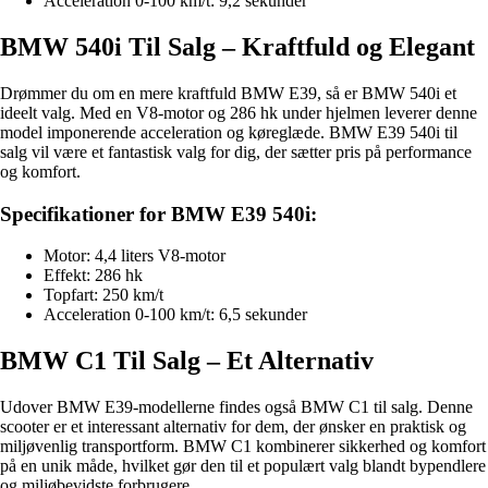
Acceleration 0-100 km/t: 9,2 sekunder
BMW 540i Til Salg – Kraftfuld og Elegant
Drømmer du om en mere kraftfuld BMW E39, så er BMW 540i et
ideelt valg. Med en V8-motor og 286 hk under hjelmen leverer denne
model imponerende acceleration og køreglæde. BMW E39 540i til
salg vil være et fantastisk valg for dig, der sætter pris på performance
og komfort.
Specifikationer for BMW E39 540i:
Motor: 4,4 liters V8-motor
Effekt: 286 hk
Topfart: 250 km/t
Acceleration 0-100 km/t: 6,5 sekunder
BMW C1 Til Salg – Et Alternativ
Udover BMW E39-modellerne findes også BMW C1 til salg. Denne
scooter er et interessant alternativ for dem, der ønsker en praktisk og
miljøvenlig transportform. BMW C1 kombinerer sikkerhed og komfort
på en unik måde, hvilket gør den til et populært valg blandt bypendlere
og miljøbevidste forbrugere.