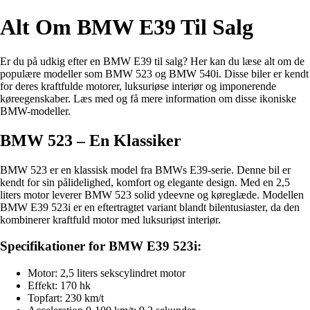
Alt Om BMW E39 Til Salg
Er du på udkig efter en BMW E39 til salg? Her kan du læse alt om de
populære modeller som BMW 523 og BMW 540i. Disse biler er kendt
for deres kraftfulde motorer, luksuriøse interiør og imponerende
køreegenskaber. Læs med og få mere information om disse ikoniske
BMW-modeller.
BMW 523 – En Klassiker
BMW 523 er en klassisk model fra BMWs E39-serie. Denne bil er
kendt for sin pålidelighed, komfort og elegante design. Med en 2,5
liters motor leverer BMW 523 solid ydeevne og køreglæde. Modellen
BMW E39 523i er en eftertragtet variant blandt bilentusiaster, da den
kombinerer kraftfuld motor med luksuriøst interiør.
Specifikationer for BMW E39 523i:
Motor: 2,5 liters sekscylindret motor
Effekt: 170 hk
Topfart: 230 km/t