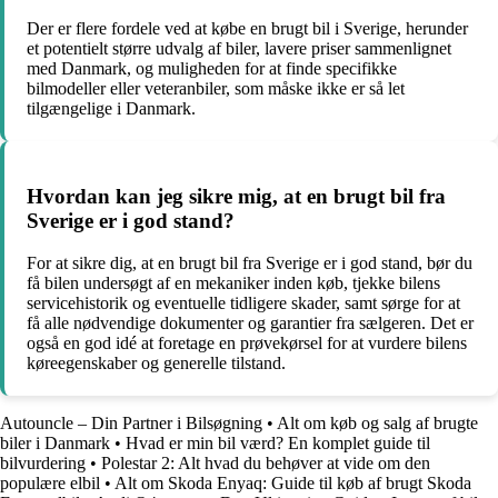
Der er flere fordele ved at købe en brugt bil i Sverige, herunder
et potentielt større udvalg af biler, lavere priser sammenlignet
med Danmark, og muligheden for at finde specifikke
bilmodeller eller veteranbiler, som måske ikke er så let
tilgængelige i Danmark.
Hvordan kan jeg sikre mig, at en brugt bil fra
Sverige er i god stand?
For at sikre dig, at en brugt bil fra Sverige er i god stand, bør du
få bilen undersøgt af en mekaniker inden køb, tjekke bilens
servicehistorik og eventuelle tidligere skader, samt sørge for at
få alle nødvendige dokumenter og garantier fra sælgeren. Det er
også en god idé at foretage en prøvekørsel for at vurdere bilens
køreegenskaber og generelle tilstand.
Autouncle – Din Partner i Bilsøgning
•
Alt om køb og salg af brugte
biler i Danmark
•
Hvad er min bil værd? En komplet guide til
bilvurdering
•
Polestar 2: Alt hvad du behøver at vide om den
populære elbil
•
Alt om Skoda Enyaq: Guide til køb af brugt Skoda