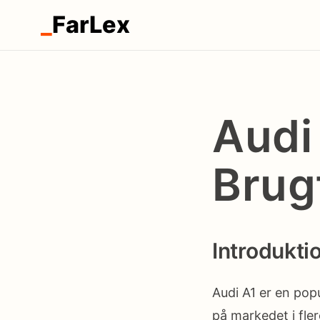
_
FarLex
Audi
Brug
Introdukti
Audi A1 er en popu
på markedet i fle