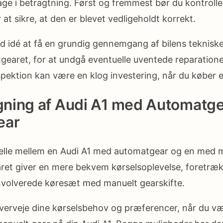
age i betragtning. Først og fremmest bør du kontrolle
r at sikre, at den er blevet vedligeholdt korrekt.
d idé at få en grundig gennemgang af bilens tekniske 
earet, for at undgå eventuelle uventede reparationer
spektion kan være en klog investering, når du køber e
ning af Audi A1 med Automatge
ear
kelle mellem en Audi A1 med automatgear og en med m
t giver en mere bekvem kørselsoplevelse, foretrækk
nvolverede køresæt med manuelt gearskifte.
 overveje dine kørselsbehov og præferencer, når du v