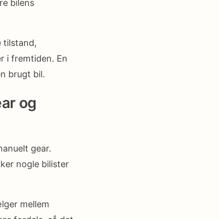
re bilens
tilstand,
 i fremtiden. En
n brugt bil.
ar og
anuelt gear.
er nogle bilister
ælger mellem