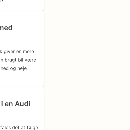
e.
 med
sk giver en mere
n brugt bil være
ighed og høje
i en Audi
fales det at følge