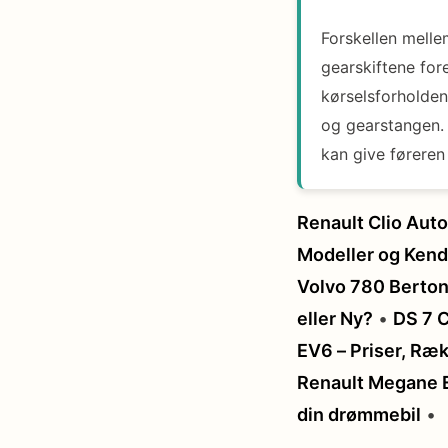
Forskellen melle
gearskiftene for
kørselsforholden
og gearstangen.
kan give føreren
Renault Clio Aut
Modeller og Kend
Volvo 780 Bertone
eller Ny?
•
DS 7 C
EV6 – Priser, Ræ
Renault Megane E
din drømmebil
•