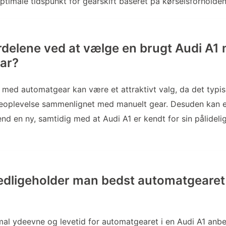
optimale tidspunkt for gearskift baseret på kørselsforholden
rdelene ved at vælge en brugt Audi A1
ar?
 med automatgear kan være et attraktivt valg, da det typi
eoplevelse sammenlignet med manuelt gear. Desuden kan e
end en ny, samtidig med at Audi A1 er kendt for sin pålidel
dligeholder man bedst automatgearet 
imal ydeevne og levetid for automatgearet i en Audi A1 anbe