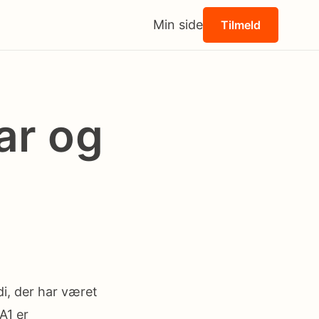
Min side
Tilmeld
ar og
di, der har været
A1 er