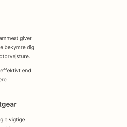
remmest giver
ke bekymre dig
otorvejsture.
effektivt end
ere
tgear
gle vigtige