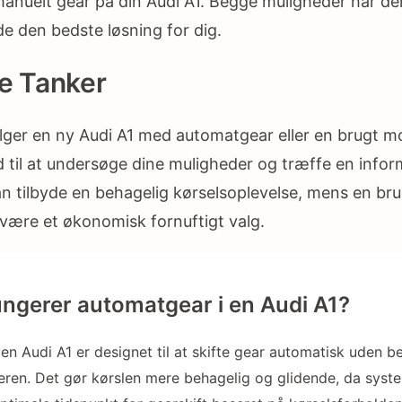
nuelt gear på din Audi A1. Begge muligheder har der
de den bedste løsning for dig.
e Tanker
er en ny Audi A1 med automatgear eller en brugt mod
id til at undersøge dine muligheder og træffe en infor
 tilbyde en behagelig kørselsoplevelse, mens en bru
være et økonomisk fornuftigt valg.
ngerer automatgear i en Audi A1?
en Audi A1 er designet til at skifte gear automatisk uden 
reren. Det gør kørslen mere behagelig og glidende, da syst