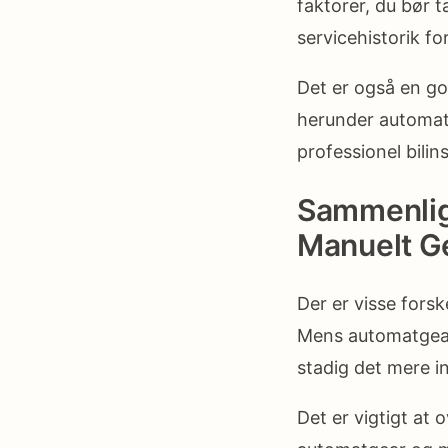
faktorer, du bør t
servicehistorik fo
Det er også en go
herunder automatg
professionel bilin
Sammenlig
Manuelt G
Der er visse fors
Mens automatgeare
stadig det mere i
Det er vigtigt at