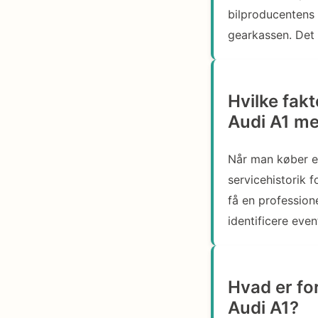
bilproducentens 
gearkassen. Det 
Hvilke fak
Audi A1 m
Når man køber en
servicehistorik f
få en profession
identificere even
Hvad er fo
Audi A1?