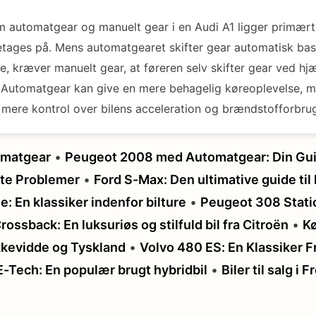
m automatgear og manuelt gear i en Audi A1 ligger primært
etages på. Mens automatgearet skifter gear automatisk bas
e, kræver manuelt gear, at føreren selv skifter gear ved hj
 Automatgear kan give en mere behagelig køreoplevelse, 
 mere kontrol over bilens acceleration og brændstofforbru
omatgear
•
Peugeot 2008 med Automatgear: Din Guid
te Problemer
•
Ford S-Max: Den ultimative guide til 
: En klassiker indenfor bilture
•
Peugeot 308 Statio
rossback: En luksuriøs og stilfuld bil fra Citroën
•
Kø
kkevidde og Tyskland
•
Volvo 480 ES: En Klassiker F
-Tech: En populær brugt hybridbil
•
Biler til salg i 