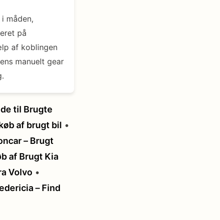
 i måden,
eret på
ælp af koblingen
mens manuelt gear
g.
e til Brugte
køb af brugt bil
•
ncar – Brugt
b af Brugt Kia
ra Volvo
•
Fredericia – Find