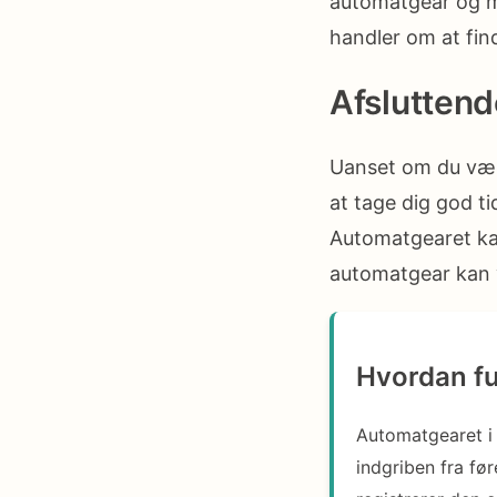
automatgear og ma
handler om at fin
Afsluttend
Uanset om du vælg
at tage dig god t
Automatgearet kan
automatgear kan 
Hvordan fu
Automatgearet i 
indgriben fra fø