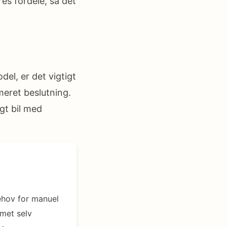
es fordele, så det
el, er det vigtigt
meret beslutning.
gt bil med
behov for manuel
emet selv