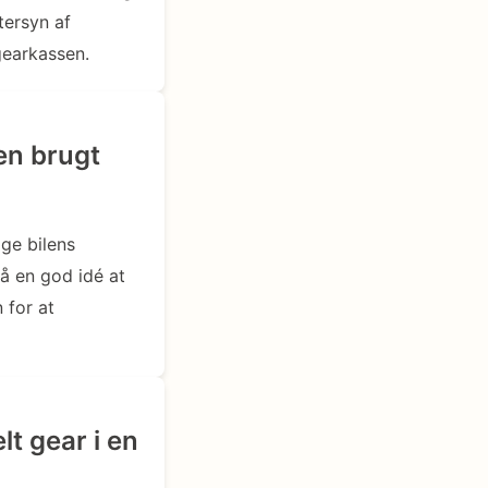
tersyn af
gearkassen.
en brugt
ge bilens
så en god idé at
 for at
t gear i en