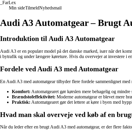
_
FarLex
Min side
Tilmeld
Nyhedsmail
Audi A3 Automatgear – Brugt A
Introduktion til Audi A3 Automatgear
Audi A3 er en populær model på det danske marked, især når det kommer
i bytrafik og under længere køreture. Hvis du overvejer at investere i
Fordele ved Audi A3 med Automatgear
En Audi A3 med automatgear tilbyder flere fordele sammenlignet med m
Komfort:
Automatgearet gør kørslen mere behagelig og mindre stre
Brændstofeffektivitet:
Moderne automatgear er blevet mere bræn
Praktisk:
Automatgearet gør det lettere at køre i byen med hyppig
Hvad man skal overveje ved køb af en bru
Når du leder efter en brugt Audi A3 med automatgear, er der flere faktor