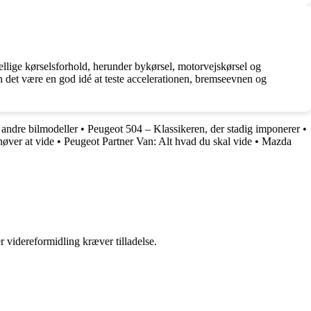
llige kørselsforhold, herunder bykørsel, motorvejskørsel og
n det være en god idé at teste accelerationen, bremseevnen og
 andre bilmodeller
•
Peugeot 504 – Klassikeren, der stadig imponerer
•
øver at vide
•
Peugeot Partner Van: Alt hvad du skal vide
•
Mazda
r videreformidling kræver tilladelse.