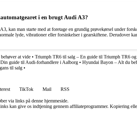
automatgearet i en brugt Audi A3?
A3, kan man starte med at foretage en grundig prøvekørsel under forske
rmale lyde, vibrationer eller forsinkelser i gearskiftene. Derudover ka
u behøver at vide
•
Triumph TR6 til salg – En guide til Triumph TR6 og
Din guide til Audi-forhandlere i Aalborg
•
Hyundai Bayon – Alt du beh
ans til salg
•
terest
TikTok
Mail
RSS
 køber via links på denne hjemmeside.
 links kan give os indtjening gennem affiliateprogrammer. Kopiering elle