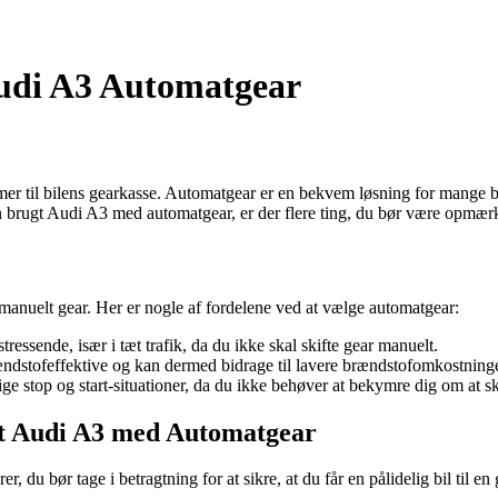
udi A3 Automatgear
 til bilens gearkasse. Automatgear er en bekvem løsning for mange bil
 en brugt Audi A3 med automatgear, er der flere ting, du bør være opmæ
anuelt gear. Her er nogle af fordelene ved at vælge automatgear:
ssende, især i tæt trafik, da du ikke skal skifte gear manuelt.
dstofeffektive og kan dermed bidrage til lavere brændstofomkostninge
e stop og start-situationer, da du ikke behøver at bekymre dig om at sk
gt Audi A3 med Automatgear
er, du bør tage i betragtning for at sikre, at du får en pålidelig bil ti