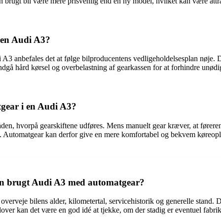
n brugt bil være mere prisvenlig end en ny model, hvilket kan være attr
 en Audi A3?
i A3 anbefales det at følge bilproducentens vedligeholdelsesplan nøje. D
 undgå hård kørsel og overbelastning af gearkassen for at forhindre unødi
gear i en Audi A3?
en, hvorpå gearskiftene udføres. Mens manuelt gear kræver, at føreren 
ne. Automatgear kan derfor give en mere komfortabel og bekvem køreopl
 en brugt Audi A3 med automatgear?
erveje bilens alder, kilometertal, servicehistorik og generelle stand. De
er kan det være en god idé at tjekke, om der stadig er eventuel fabriks