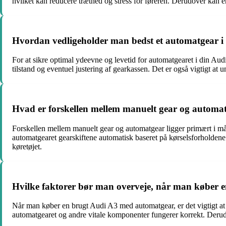
hvilket kan reducere træthed og stress for føreren. Derudover kan e
Hvordan vedligeholder man bedst et automatgear i
For at sikre optimal ydeevne og levetid for automatgearet i din Aud
tilstand og eventuel justering af gearkassen. Det er også vigtigt at
Hvad er forskellen mellem manuelt gear og automat
Forskellen mellem manuelt gear og automatgear ligger primært i måd
automatgearet gearskiftene automatisk baseret på kørselsforholde
køretøjet.
Hvilke faktorer bør man overveje, når man køber
Når man køber en brugt Audi A3 med automatgear, er det vigtigt at ov
automatgearet og andre vitale komponenter fungerer korrekt. Derudov