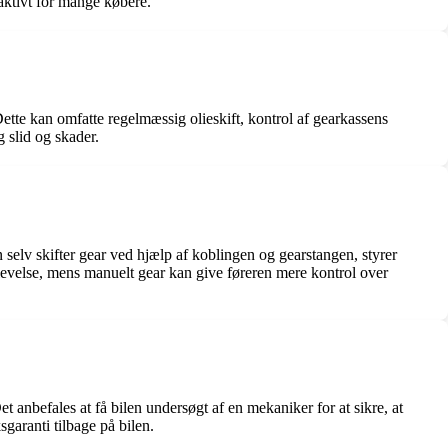
aktivt for mange købere.
ette kan omfatte regelmæssig olieskift, kontrol af gearkassens
g slid og skader.
selv skifter gear ved hjælp af koblingen og gearstangen, styrer
evelse, mens manuelt gear kan give føreren mere kontrol over
t anbefales at få bilen undersøgt af en mekaniker for at sikre, at
garanti tilbage på bilen.