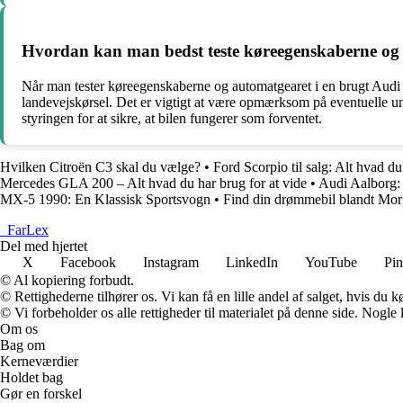
Hvordan kan man bedst teste køreegenskaberne og 
Når man tester køreegenskaberne og automatgearet i en brugt Audi 
landevejskørsel. Det er vigtigt at være opmærksom på eventuelle uno
styringen for at sikre, at bilen fungerer som forventet.
Hvilken Citroën C3 skal du vælge?
•
Ford Scorpio til salg: Alt hvad d
Mercedes GLA 200 – Alt hvad du har brug for at vide
•
Audi Aalborg: 
MX-5 1990: En Klassisk Sportsvogn
•
Find din drømmebil blandt Morg
_
FarLex
Del med hjertet
X
Facebook
Instagram
LinkedIn
YouTube
Pin
© Al kopiering forbudt.
© Rettighederne tilhører os. Vi kan få en lille andel af salget, hvis du
© Vi forbeholder os alle rettigheder til materialet på denne side. Nogle
Om os
Bag om
Kerneværdier
Holdet bag
Gør en forskel