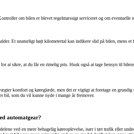
. Kontroller om bilen er blevet regelmæssigt serviceret og om eventuelle 
lder. Et unaturligt højt kilometertal kan indikere slid på bilen, mens et
t sikre, at du får en rimelig pris. Husk også at tage hensyn til bilens
vægter komfort og køreglæde, men det er vigtigt at foretage en grundi
ikker bil, som du vil kunne nyde i mange år fremover.
med automatgear?
ene ved en mere behagelig køreoplevelse, især i tæt trafik eller under