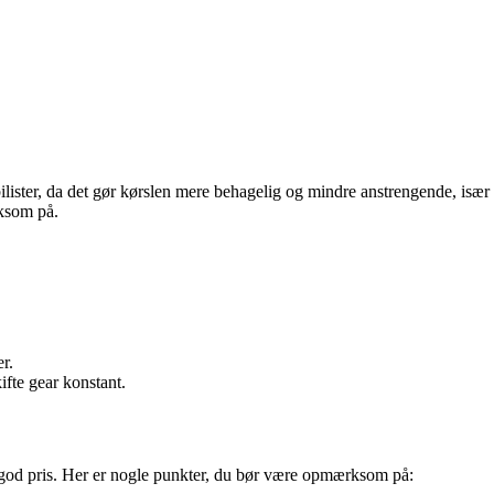
ister, da det gør kørslen mere behagelig og mindre anstrengende, især
rksom på.
r.
ifte gear konstant.
l en god pris. Her er nogle punkter, du bør være opmærksom på: