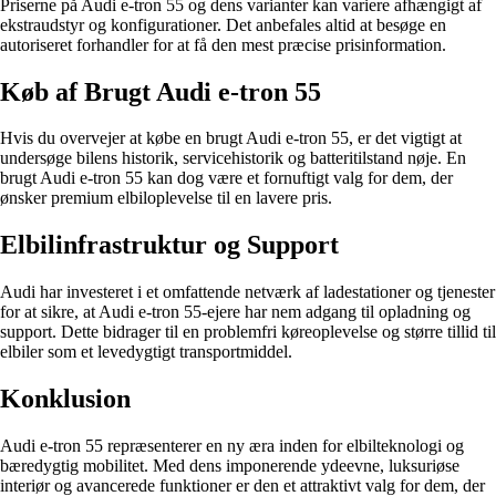
Priserne på Audi e-tron 55 og dens varianter kan variere afhængigt af
ekstraudstyr og konfigurationer. Det anbefales altid at besøge en
autoriseret forhandler for at få den mest præcise prisinformation.
Køb af Brugt Audi e-tron 55
Hvis du overvejer at købe en brugt Audi e-tron 55, er det vigtigt at
undersøge bilens historik, servicehistorik og batteritilstand nøje. En
brugt Audi e-tron 55 kan dog være et fornuftigt valg for dem, der
ønsker premium elbiloplevelse til en lavere pris.
Elbilinfrastruktur og Support
Audi har investeret i et omfattende netværk af ladestationer og tjenester
for at sikre, at Audi e-tron 55-ejere har nem adgang til opladning og
support. Dette bidrager til en problemfri køreoplevelse og større tillid til
elbiler som et levedygtigt transportmiddel.
Konklusion
Audi e-tron 55 repræsenterer en ny æra inden for elbilteknologi og
bæredygtig mobilitet. Med dens imponerende ydeevne, luksuriøse
interiør og avancerede funktioner er den et attraktivt valg for dem, der