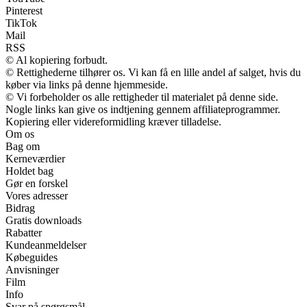
Pinterest
TikTok
Mail
RSS
© Al kopiering forbudt.
© Rettighederne tilhører os. Vi kan få en lille andel af salget, hvis du
køber via links på denne hjemmeside.
© Vi forbeholder os alle rettigheder til materialet på denne side.
Nogle links kan give os indtjening gennem affiliateprogrammer.
Kopiering eller videreformidling kræver tilladelse.
Om os
Bag om
Kerneværdier
Holdet bag
Gør en forskel
Vores adresser
Bidrag
Gratis downloads
Rabatter
Kundeanmeldelser
Købeguides
Anvisninger
Film
Info
Svar på spørgsmål