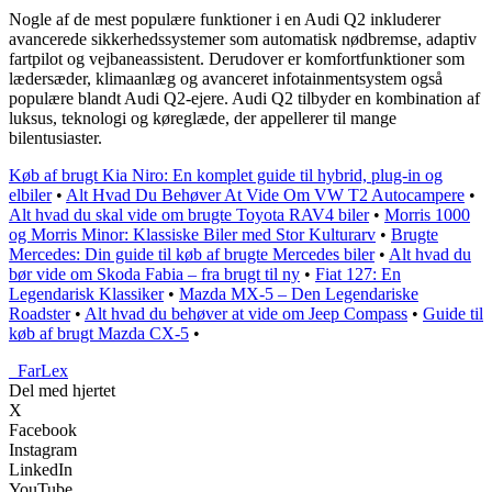
Nogle af de mest populære funktioner i en Audi Q2 inkluderer
avancerede sikkerhedssystemer som automatisk nødbremse, adaptiv
fartpilot og vejbaneassistent. Derudover er komfortfunktioner som
lædersæder, klimaanlæg og avanceret infotainmentsystem også
populære blandt Audi Q2-ejere. Audi Q2 tilbyder en kombination af
luksus, teknologi og køreglæde, der appellerer til mange
bilentusiaster.
Køb af brugt Kia Niro: En komplet guide til hybrid, plug-in og
elbiler
•
Alt Hvad Du Behøver At Vide Om VW T2 Autocampere
•
Alt hvad du skal vide om brugte Toyota RAV4 biler
•
Morris 1000
og Morris Minor: Klassiske Biler med Stor Kulturarv
•
Brugte
Mercedes: Din guide til køb af brugte Mercedes biler
•
Alt hvad du
bør vide om Skoda Fabia – fra brugt til ny
•
Fiat 127: En
Legendarisk Klassiker
•
Mazda MX-5 – Den Legendariske
Roadster
•
Alt hvad du behøver at vide om Jeep Compass
•
Guide til
køb af brugt Mazda CX-5
•
_
FarLex
Del med hjertet
X
Facebook
Instagram
LinkedIn
YouTube