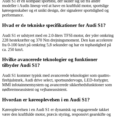
Audi S1 er en kompakt sportsbil, der skiller sig ud fra andre
modeller i Audis lineup ved at have en kraftfuld motor, sportslige
køreegenskaber og et unikt design, der signalerer sportslighed og
performance.
Hvad er de tekniske specifikationer for Audi S1?
Audi S1 er udstyret med en 2.0-liters TFSI-motor, der yder omkring
228 hestekræfter og 370 Nm drejningsmoment. Den kan accelerere
fra 0-100 km/t på omkring 5,8 sekunder og har en tophastighed på
ca. 250 km/t.
Hvilke avancerede teknologier og funktioner
tilbyder Audi S1?
Audi S1 kommer typisk med avancerede teknologier som quattro-
firehjulstræk, Audi drive select, sportsundervogn, LED-forlygter,
MMI infotainmentsystem og avancerede sikkerhedsfunktioner som
nødbremseassistent og vejbaneassistent.
Hvordan er køreoplevelsen i en Audi S1?
Køreoplevelsen i en Audi S1 er dynamisk og engagerende takket
være den kraftfulde motor, præcis styring, responsivt gearskifte og