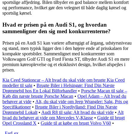
sportslige affjedring. Bilen tilbyder en god balance mellem komfort
og performance, hvilket gør den velegnet til både daglig kørsel og
sportslig kørsel.
Hvad er prisen på en Audi S1, og hvordan
sammenligner den sig med konkurrenterne?
Prisen på en Audi S1 kan variere afhængigt af årgang, udstyrsniveau
og stand, men typisk ligger den i den højere ende af prisskalaen for
kompakte sportsbiler. Sammenlignet med konkurrenter som
Volkswagen Golf GTI og Ford Fiesta ST, tilbyder Audi S1 en mere
premium køreoplevelse og et eksklusivt design, hvilket afspejles i
prisen.
Kia Ceed Stationcar – Alt hvad du skal vide om brugte Kia Ceed
modeller til salg
•
Brugte Biler i Helsingør: Find Din Næste
Drømmebil hos En Lokal Bilforhandler
•
Porsche Macan til salg –
Køb din næste brugte Porsche Macan
•
Opel Adam – Alt hvad du
behøver at vide
•
Alt, du skal vide om Jeep Wrangler: Salg, Pris og
Specifikationer
•
Brugte Biler i Nordjylland: Find Din Næste
Drømmebil Lokalt
•
Audi R8 til salg: Alt hvad du skal vide
•
Alt
hvad du behøver at vide om Mercedes V-Klasse
•
Guide til brugt
Opel Crossland X
•
Guide til at købe en brugt Volvo V60
•
_
FarLex