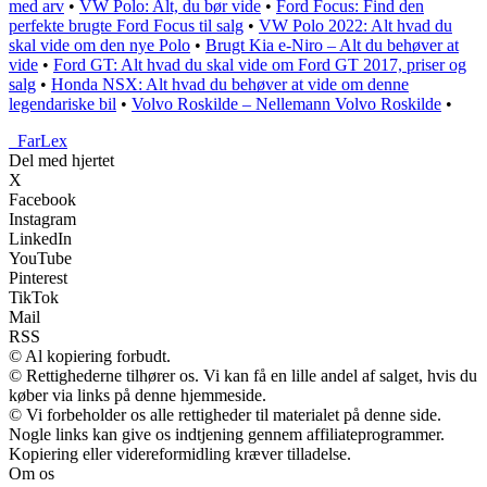
med arv
•
VW Polo: Alt, du bør vide
•
Ford Focus: Find den
perfekte brugte Ford Focus til salg
•
VW Polo 2022: Alt hvad du
skal vide om den nye Polo
•
Brugt Kia e-Niro – Alt du behøver at
vide
•
Ford GT: Alt hvad du skal vide om Ford GT 2017, priser og
salg
•
Honda NSX: Alt hvad du behøver at vide om denne
legendariske bil
•
Volvo Roskilde – Nellemann Volvo Roskilde
•
_
FarLex
Del med hjertet
X
Facebook
Instagram
LinkedIn
YouTube
Pinterest
TikTok
Mail
RSS
© Al kopiering forbudt.
© Rettighederne tilhører os. Vi kan få en lille andel af salget, hvis du
køber via links på denne hjemmeside.
© Vi forbeholder os alle rettigheder til materialet på denne side.
Nogle links kan give os indtjening gennem affiliateprogrammer.
Kopiering eller videreformidling kræver tilladelse.
Om os