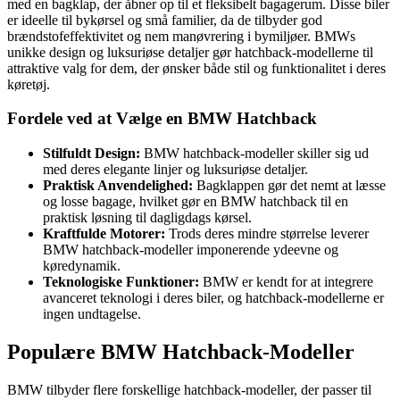
med en bagklap, der åbner op til et fleksibelt bagagerum. Disse biler
er ideelle til bykørsel og små familier, da de tilbyder god
brændstofeffektivitet og nem manøvrering i bymiljøer. BMWs
unikke design og luksuriøse detaljer gør hatchback-modellerne til
attraktive valg for dem, der ønsker både stil og funktionalitet i deres
køretøj.
Fordele ved at Vælge en BMW Hatchback
Stilfuldt Design:
BMW hatchback-modeller skiller sig ud
med deres elegante linjer og luksuriøse detaljer.
Praktisk Anvendelighed:
Bagklappen gør det nemt at læsse
og losse bagage, hvilket gør en BMW hatchback til en
praktisk løsning til dagligdags kørsel.
Kraftfulde Motorer:
Trods deres mindre størrelse leverer
BMW hatchback-modeller imponerende ydeevne og
køredynamik.
Teknologiske Funktioner:
BMW er kendt for at integrere
avanceret teknologi i deres biler, og hatchback-modellerne er
ingen undtagelse.
Populære BMW Hatchback-Modeller
BMW tilbyder flere forskellige hatchback-modeller, der passer til