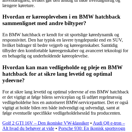
anvendelighed, hvilket gør den alsidig til både hverdagsbrug og
længere køreture.
Hvordan er køreoplevelsen i en BMW hatchback
sammenlignet med andre biltyper?
En BMW hatchback er kendt for sit sportslige køredynamik og
responsivitet. Den har typisk en lavere tyngdepunkt end en SUV,
hvilket bidrager til bedre vejgreb og køreegenskaber. Samtidig
tilbyder den komfortable køreegenskaber og avanceret teknologi for
en behagelig og underholdende køreoplevelse.
Hvordan kan man vedligeholde og pleje en BMW
hatchback for at sikre lang levetid og optimal
ydeevne?
For at sikre lang levetid og optimal ydeevne af ens BMW hatchback
er det vigtigt at følge bilens serviceplan og få udført regelmæssig
vedligeholdelse hos en autoriseret BMW-servicepartner. Det er også
vigtigt at holde bilen ren både indvendigt og udvendigt, samt at
følge eventuelle specifikke vedligeholdelsesråd fra producenten.
Golf 2 GTI 16V – Den ikoniske VW-klassiker
•
Audi Q8 e-tron –
Alt hvad du behøver at vide
•
Porsche 930: En ikonisk sportsvogn