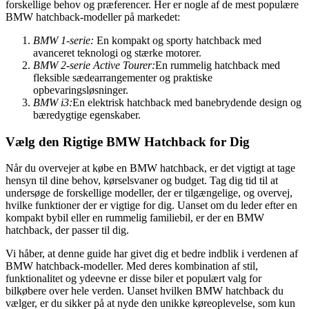
forskellige behov og præferencer. Her er nogle af de mest populære
BMW hatchback-modeller på markedet:
BMW 1-serie:
En kompakt og sporty hatchback med
avanceret teknologi og stærke motorer.
BMW 2-serie Active Tourer:
En rummelig hatchback med
fleksible sædearrangementer og praktiske
opbevaringsløsninger.
BMW i3:
En elektrisk hatchback med banebrydende design og
bæredygtige egenskaber.
Vælg den Rigtige BMW Hatchback for Dig
Når du overvejer at købe en BMW hatchback, er det vigtigt at tage
hensyn til dine behov, kørselsvaner og budget. Tag dig tid til at
undersøge de forskellige modeller, der er tilgængelige, og overvej,
hvilke funktioner der er vigtige for dig. Uanset om du leder efter en
kompakt bybil eller en rummelig familiebil, er der en BMW
hatchback, der passer til dig.
Vi håber, at denne guide har givet dig et bedre indblik i verdenen af
BMW hatchback-modeller. Med deres kombination af stil,
funktionalitet og ydeevne er disse biler et populært valg for
bilkøbere over hele verden. Uanset hvilken BMW hatchback du
vælger, er du sikker på at nyde den unikke køreoplevelse, som kun