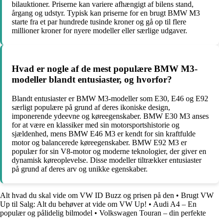
bilauktioner. Priserne kan variere afhængigt af bilens stand,
årgang og udstyr. Typisk kan priserne for en brugt BMW M3
starte fra et par hundrede tusinde kroner og gå op til flere
millioner kroner for nyere modeller eller særlige udgaver.
Hvad er nogle af de mest populære BMW M3-
modeller blandt entusiaster, og hvorfor?
Blandt entusiaster er BMW M3-modeller som E30, E46 og E92
særligt populære på grund af deres ikoniske design,
imponerende ydeevne og køreegenskaber. BMW E30 M3 anses
for at være en klassiker med sin motorsportshistorie og
sjældenhed, mens BMW E46 M3 er kendt for sin kraftfulde
motor og balancerede køreegenskaber. BMW E92 M3 er
populær for sin V8-motor og moderne teknologier, der giver en
dynamisk køreoplevelse. Disse modeller tiltrækker entusiaster
på grund af deres arv og unikke egenskaber.
Alt hvad du skal vide om VW ID Buzz og prisen på den
•
Brugt VW
Up til Salg: Alt du behøver at vide om VW Up!
•
Audi A4 – En
populær og pålidelig bilmodel
•
Volkswagen Touran – din perfekte