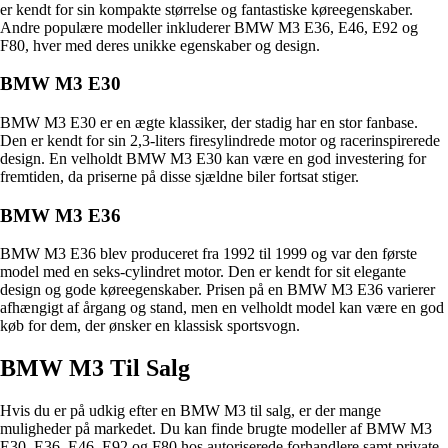
er kendt for sin kompakte størrelse og fantastiske køreegenskaber.
Andre populære modeller inkluderer BMW M3 E36, E46, E92 og
F80, hver med deres unikke egenskaber og design.
BMW M3 E30
BMW M3 E30 er en ægte klassiker, der stadig har en stor fanbase.
Den er kendt for sin 2,3-liters firesylindrede motor og racerinspirerede
design. En velholdt BMW M3 E30 kan være en god investering for
fremtiden, da priserne på disse sjældne biler fortsat stiger.
BMW M3 E36
BMW M3 E36 blev produceret fra 1992 til 1999 og var den første
model med en seks-cylindret motor. Den er kendt for sit elegante
design og gode køreegenskaber. Prisen på en BMW M3 E36 varierer
afhængigt af årgang og stand, men en velholdt model kan være en god
køb for dem, der ønsker en klassisk sportsvogn.
BMW M3 Til Salg
Hvis du er på udkig efter en BMW M3 til salg, er der mange
muligheder på markedet. Du kan finde brugte modeller af BMW M3
E30, E36, E46, E92 og F80 hos autoriserede forhandlere samt private