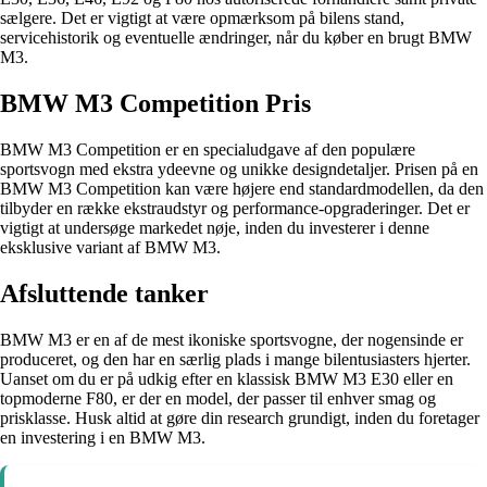
sælgere. Det er vigtigt at være opmærksom på bilens stand,
servicehistorik og eventuelle ændringer, når du køber en brugt BMW
M3.
BMW M3 Competition Pris
BMW M3 Competition er en specialudgave af den populære
sportsvogn med ekstra ydeevne og unikke designdetaljer. Prisen på en
BMW M3 Competition kan være højere end standardmodellen, da den
tilbyder en række ekstraudstyr og performance-opgraderinger. Det er
vigtigt at undersøge markedet nøje, inden du investerer i denne
eksklusive variant af BMW M3.
Afsluttende tanker
BMW M3 er en af de mest ikoniske sportsvogne, der nogensinde er
produceret, og den har en særlig plads i mange bilentusiasters hjerter.
Uanset om du er på udkig efter en klassisk BMW M3 E30 eller en
topmoderne F80, er der en model, der passer til enhver smag og
prisklasse. Husk altid at gøre din research grundigt, inden du foretager
en investering i en BMW M3.