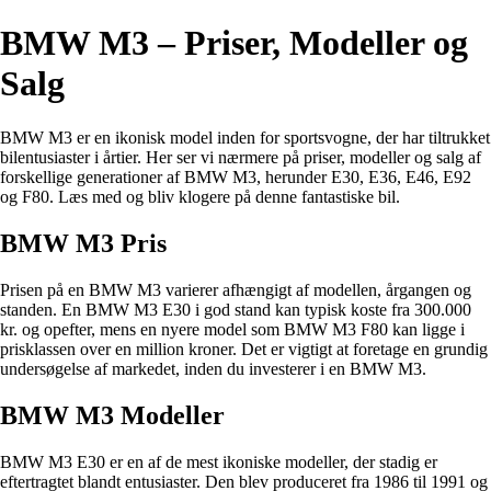
BMW M3 – Priser, Modeller og
Salg
BMW M3 er en ikonisk model inden for sportsvogne, der har tiltrukket
bilentusiaster i årtier. Her ser vi nærmere på priser, modeller og salg af
forskellige generationer af BMW M3, herunder E30, E36, E46, E92
og F80. Læs med og bliv klogere på denne fantastiske bil.
BMW M3 Pris
Prisen på en BMW M3 varierer afhængigt af modellen, årgangen og
standen. En BMW M3 E30 i god stand kan typisk koste fra 300.000
kr. og opefter, mens en nyere model som BMW M3 F80 kan ligge i
prisklassen over en million kroner. Det er vigtigt at foretage en grundig
undersøgelse af markedet, inden du investerer i en BMW M3.
BMW M3 Modeller
BMW M3 E30 er en af de mest ikoniske modeller, der stadig er
eftertragtet blandt entusiaster. Den blev produceret fra 1986 til 1991 og