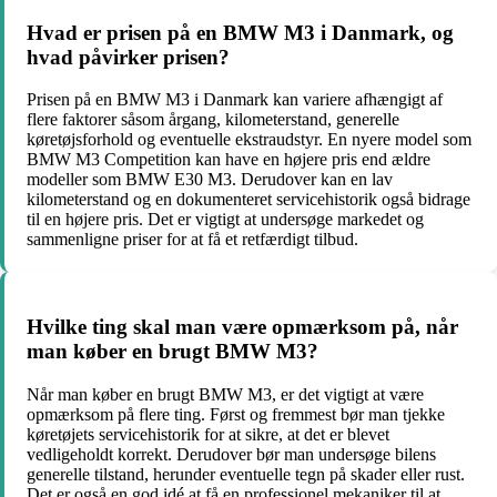
Hvad er prisen på en BMW M3 i Danmark, og
hvad påvirker prisen?
Prisen på en BMW M3 i Danmark kan variere afhængigt af
flere faktorer såsom årgang, kilometerstand, generelle
køretøjsforhold og eventuelle ekstraudstyr. En nyere model som
BMW M3 Competition kan have en højere pris end ældre
modeller som BMW E30 M3. Derudover kan en lav
kilometerstand og en dokumenteret servicehistorik også bidrage
til en højere pris. Det er vigtigt at undersøge markedet og
sammenligne priser for at få et retfærdigt tilbud.
Hvilke ting skal man være opmærksom på, når
man køber en brugt BMW M3?
Når man køber en brugt BMW M3, er det vigtigt at være
opmærksom på flere ting. Først og fremmest bør man tjekke
køretøjets servicehistorik for at sikre, at det er blevet
vedligeholdt korrekt. Derudover bør man undersøge bilens
generelle tilstand, herunder eventuelle tegn på skader eller rust.
Det er også en god idé at få en professionel mekaniker til at