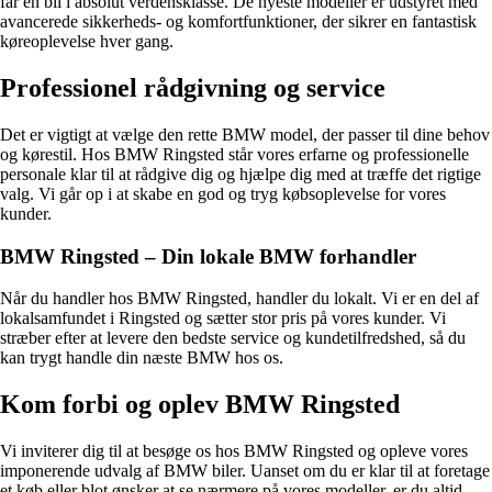
får en bil i absolut verdensklasse. De nyeste modeller er udstyret med
avancerede sikkerheds- og komfortfunktioner, der sikrer en fantastisk
køreoplevelse hver gang.
Professionel rådgivning og service
Det er vigtigt at vælge den rette BMW model, der passer til dine behov
og kørestil. Hos BMW Ringsted står vores erfarne og professionelle
personale klar til at rådgive dig og hjælpe dig med at træffe det rigtige
valg. Vi går op i at skabe en god og tryg købsoplevelse for vores
kunder.
BMW Ringsted – Din lokale BMW forhandler
Når du handler hos BMW Ringsted, handler du lokalt. Vi er en del af
lokalsamfundet i Ringsted og sætter stor pris på vores kunder. Vi
stræber efter at levere den bedste service og kundetilfredshed, så du
kan trygt handle din næste BMW hos os.
Kom forbi og oplev BMW Ringsted
Vi inviterer dig til at besøge os hos BMW Ringsted og opleve vores
imponerende udvalg af BMW biler. Uanset om du er klar til at foretage
et køb eller blot ønsker at se nærmere på vores modeller, er du altid