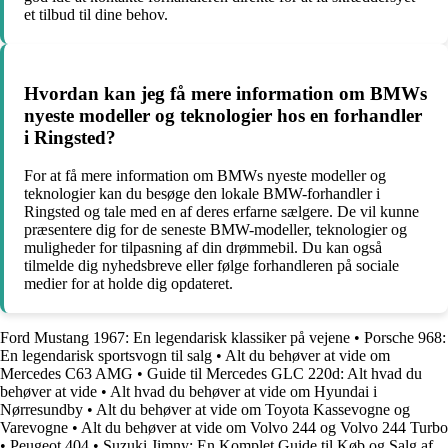
et tilbud til dine behov.
Hvordan kan jeg få mere information om BMWs
nyeste modeller og teknologier hos en forhandler
i Ringsted?
For at få mere information om BMWs nyeste modeller og
teknologier kan du besøge den lokale BMW-forhandler i
Ringsted og tale med en af deres erfarne sælgere. De vil kunne
præsentere dig for de seneste BMW-modeller, teknologier og
muligheder for tilpasning af din drømmebil. Du kan også
tilmelde dig nyhedsbreve eller følge forhandleren på sociale
medier for at holde dig opdateret.
Ford Mustang 1967: En legendarisk klassiker på vejene
•
Porsche 968:
En legendarisk sportsvogn til salg
•
Alt du behøver at vide om
Mercedes C63 AMG
•
Guide til Mercedes GLC 220d: Alt hvad du
behøver at vide
•
Alt hvad du behøver at vide om Hyundai i
Nørresundby
•
Alt du behøver at vide om Toyota Kassevogne og
Varevogne
•
Alt du behøver at vide om Volvo 244 og Volvo 244 Turbo
•
Peugeot 404
•
Suzuki Jimny: En Komplet Guide til Køb og Salg af