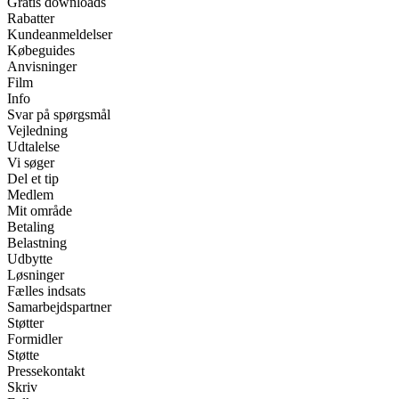
Gratis downloads
Rabatter
Kundeanmeldelser
Købeguides
Anvisninger
Film
Info
Svar på spørgsmål
Vejledning
Udtalelse
Vi søger
Del et tip
Medlem
Mit område
Betaling
Belastning
Udbytte
Løsninger
Fælles indsats
Samarbejdspartner
Støtter
Formidler
Støtte
Pressekontakt
Skriv