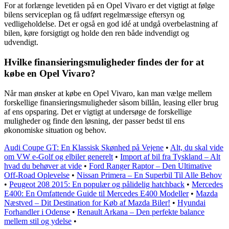
For at forlænge levetiden på en Opel Vivaro er det vigtigt at følge
bilens serviceplan og få udført regelmæssige eftersyn og
vedligeholdelse. Det er også en god idé at undgå overbelastning af
bilen, køre forsigtigt og holde den ren både indvendigt og
udvendigt.
Hvilke finansieringsmuligheder findes der for at
købe en Opel Vivaro?
Når man ønsker at købe en Opel Vivaro, kan man vælge mellem
forskellige finansieringsmuligheder såsom billån, leasing eller brug
af ens opsparing. Det er vigtigt at undersøge de forskellige
muligheder og finde den løsning, der passer bedst til ens
økonomiske situation og behov.
Audi Coupe GT: En Klassisk Skønhed på Vejene
•
Alt, du skal vide
om VW e-Golf og elbiler generelt
•
Import af bil fra Tyskland – Alt
hvad du behøver at vide
•
Ford Ranger Raptor – Den Ultimative
Off-Road Oplevelse
•
Nissan Primera – En Superbil Til Alle Behov
•
Peugeot 208 2015: En populær og pålidelig hatchback
•
Mercedes
E400: En Omfattende Guide til Mercedes E400 Modeller
•
Mazda
Næstved – Dit Destination for Køb af Mazda Biler!
•
Hyundai
Forhandler i Odense
•
Renault Arkana – Den perfekte balance
mellem stil og ydelse
•