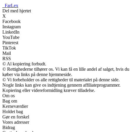
_
FarLex
Del med hjertet
X
Facebook
Instagram
LinkedIn
YouTube
Pinterest
TikTok
Mail
RSS
© Al kopiering forbudt.
© Rettighederne tilhører os. Vi kan få en lille andel af salget, hvis du
køber via links på denne hjemmeside.
© Vi forbeholder os alle rettigheder til materialet på denne side.
Nogle links kan give os indtjening gennem affiliateprogrammer.
Kopiering eller videreformidling kræver tilladelse.
Om os
Bag om
Kerneværdier
Holdet bag
Gør en forskel
Vores adresser
Bidrag