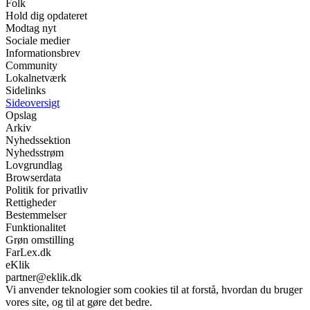
Folk
Hold dig opdateret
Modtag nyt
Sociale medier
Informationsbrev
Community
Lokalnetværk
Sidelinks
Sideoversigt
Opslag
Arkiv
Nyhedssektion
Nyhedsstrøm
Lovgrundlag
Browserdata
Politik for privatliv
Rettigheder
Bestemmelser
Funktionalitet
Grøn omstilling
FarLex.dk
eKlik
partner@eklik.dk
Vi anvender teknologier som cookies til at forstå, hvordan du bruger
vores site, og til at gøre det bedre.