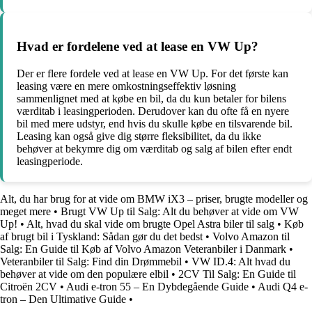
Hvad er fordelene ved at lease en VW Up?
Der er flere fordele ved at lease en VW Up. For det første kan
leasing være en mere omkostningseffektiv løsning
sammenlignet med at købe en bil, da du kun betaler for bilens
værditab i leasingperioden. Derudover kan du ofte få en nyere
bil med mere udstyr, end hvis du skulle købe en tilsvarende bil.
Leasing kan også give dig større fleksibilitet, da du ikke
behøver at bekymre dig om værditab og salg af bilen efter endt
leasingperiode.
Alt, du har brug for at vide om BMW iX3 – priser, brugte modeller og
meget mere
•
Brugt VW Up til Salg: Alt du behøver at vide om VW
Up!
•
Alt, hvad du skal vide om brugte Opel Astra biler til salg
•
Køb
af brugt bil i Tyskland: Sådan gør du det bedst
•
Volvo Amazon til
Salg: En Guide til Køb af Volvo Amazon Veteranbiler i Danmark
•
Veteranbiler til Salg: Find din Drømmebil
•
VW ID.4: Alt hvad du
behøver at vide om den populære elbil
•
2CV Til Salg: En Guide til
Citroën 2CV
•
Audi e-tron 55 – En Dybdegående Guide
•
Audi Q4 e-
tron – Den Ultimative Guide
•