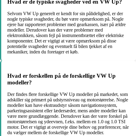
Hvad er de typiske svagheder ved en VW Up?
Selvom VW Up generelt er kendt for sin pålidelighed, er der
nogle typiske svagheder, du bør være opmærksom på. Nogle
ejere har rapporteret problemer med gearkassen, især på ældre
modeller. Derudover kan der være problemer med
elektronikken, såsom fejl på instrumentbrættet eller elektriske
komponenter. Det er vigtigt at være opmærksom på disse
potentielle svagheder og eventuelt få bilen tjekket af en
mekaniker, inden du foretager et køb.
Hvad er forskellen på de forskellige VW Up
modeller?
Der findes flere forskellige VW Up modeller på markedet, som
adskiller sig primært på udstyrsniveau og motorstørrelse. Nogle
modeller kan have ekstraudstyr såsom navigationssystem,
parkeringsassistent eller lædersæder, mens andre modeller kan
være mere grundlæggende. Derudover kan der være forskel på
motorstørrelsen og ydeevnen, f.eks. mellem en 1.0 og 1.0 TSI
motor. Det er vigtigt at overveje dine behov og præferencer, når
du vælger mellem de forskellige VW Up modeller.