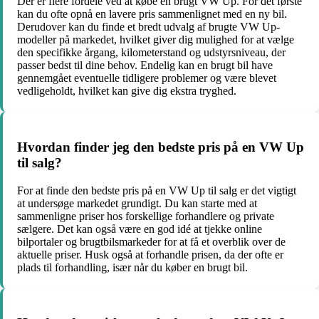
Der er flere fordele ved at købe en brugt VW Up. For det første
kan du ofte opnå en lavere pris sammenlignet med en ny bil.
Derudover kan du finde et bredt udvalg af brugte VW Up-
modeller på markedet, hvilket giver dig mulighed for at vælge
den specifikke årgang, kilometerstand og udstyrsniveau, der
passer bedst til dine behov. Endelig kan en brugt bil have
gennemgået eventuelle tidligere problemer og være blevet
vedligeholdt, hvilket kan give dig ekstra tryghed.
Hvordan finder jeg den bedste pris på en VW Up
til salg?
For at finde den bedste pris på en VW Up til salg er det vigtigt
at undersøge markedet grundigt. Du kan starte med at
sammenligne priser hos forskellige forhandlere og private
sælgere. Det kan også være en god idé at tjekke online
bilportaler og brugtbilsmarkeder for at få et overblik over de
aktuelle priser. Husk også at forhandle prisen, da der ofte er
plads til forhandling, især når du køber en brugt bil.