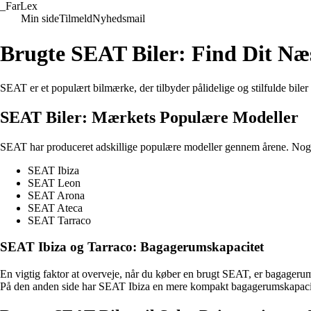
_
FarLex
Min side
Tilmeld
Nyhedsmail
Brugte SEAT Biler: Find Dit Næ
SEAT er et populært bilmærke, der tilbyder pålidelige og stilfulde bil
SEAT Biler: Mærkets Populære Modeller
SEAT har produceret adskillige populære modeller gennem årene. Nogle 
SEAT Ibiza
SEAT Leon
SEAT Arona
SEAT Ateca
SEAT Tarraco
SEAT Ibiza og Tarraco: Bagagerumskapacitet
En vigtig faktor at overveje, når du køber en brugt SEAT, er bagagerum
På den anden side har SEAT Ibiza en mere kompakt bagagerumskapacitet 