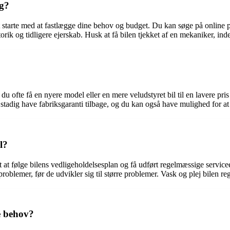
lg?
t at starte med at fastlægge dine behov og budget. Du kan søge på online 
orik og tidligere ejerskab. Husk at få bilen tjekket af en mekaniker, ind
an du ofte få en nyere model eller en mere veludstyret bil til en lavere
n stadig have fabriksgaranti tilbage, og du kan også have mulighed for at
l?
gtigt at følge bilens vedligeholdelsesplan og få udført regelmæssige servi
oblemer, før de udvikler sig til større problemer. Vask og plej bilen re
e behov?