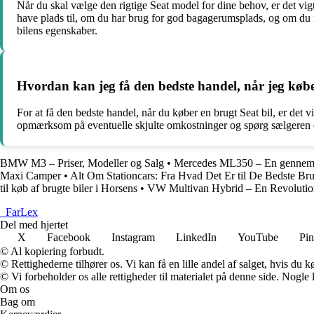
Når du skal vælge den rigtige Seat model for dine behov, er det vi
have plads til, om du har brug for god bagagerumsplads, og om du f
bilens egenskaber.
Hvordan kan jeg få den bedste handel, når jeg købe
For at få den bedste handel, når du køber en brugt Seat bil, er det 
opmærksom på eventuelle skjulte omkostninger og spørg sælgeren om b
BMW M3 – Priser, Modeller og Salg
•
Mercedes ML350 – En gennemg
Maxi Camper
•
Alt Om Stationcars: Fra Hvad Det Er til De Bedste Br
til køb af brugte biler i Horsens
•
VW Multivan Hybrid – En Revolution
_
FarLex
Del med hjertet
X
Facebook
Instagram
LinkedIn
YouTube
Pin
© Al kopiering forbudt.
© Rettighederne tilhører os. Vi kan få en lille andel af salget, hvis du
© Vi forbeholder os alle rettigheder til materialet på denne side. Nogle
Om os
Bag om