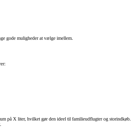
mange gode muligheder at vælge imellem.
er:
å X liter, hvilket gør den ideel til familieudflugter og storindkøb.
.