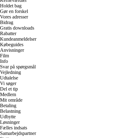
Kerneværdier
Holdet bag
Gør en forskel
Vores adresser
Bidrag
Gratis downloads
Rabatter
Kundeanmeldelser
Købeguides
Anvisninger
Film
Info
Svar på spørgsmål
Vejledning
Udtalelse
Vi søger
Del et tip
Medlem
Mit område
Betaling
Belastning
Udbytte
Løsninger
Fælles indsats
Samarbejdspartner