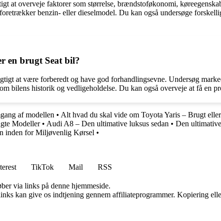
gtigt at overveje faktorer som størrelse, brændstoføkonomi, køreegensk
oretrækker benzin- eller dieselmodel. Du kan også undersøge forskellige
r en brugt Seat bil?
vigtigt at være forberedt og have god forhandlingsevne. Undersøg markede
ilens historik og vedligeholdelse. Du kan også overveje at få en profess
ang af modellen
•
Alt hvad du skal vide om Toyota Yaris – Brugt elle
ugte Modeller
•
Audi A8 – Den ultimative luksus sedan
•
Den ultimative 
 inden for Miljøvenlig Kørsel
•
terest
TikTok
Mail
RSS
 køber via links på denne hjemmeside.
 links kan give os indtjening gennem affiliateprogrammer. Kopiering elle