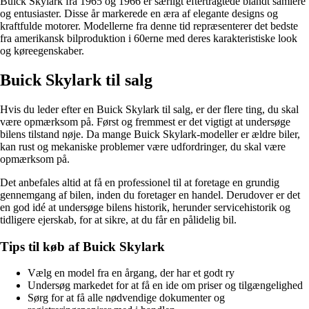
Buick Skylark fra 1965 og 1966 er særligt eftertragtede blandt samlere
og entusiaster. Disse år markerede en æra af elegante designs og
kraftfulde motorer. Modellerne fra denne tid repræsenterer det bedste
fra amerikansk bilproduktion i 60erne med deres karakteristiske look
og køreegenskaber.
Buick Skylark til salg
Hvis du leder efter en Buick Skylark til salg, er der flere ting, du skal
være opmærksom på. Først og fremmest er det vigtigt at undersøge
bilens tilstand nøje. Da mange Buick Skylark-modeller er ældre biler,
kan rust og mekaniske problemer være udfordringer, du skal være
opmærksom på.
Det anbefales altid at få en professionel til at foretage en grundig
gennemgang af bilen, inden du foretager en handel. Derudover er det
en god idé at undersøge bilens historik, herunder servicehistorik og
tidligere ejerskab, for at sikre, at du får en pålidelig bil.
Tips til køb af Buick Skylark
Vælg en model fra en årgang, der har et godt ry
Undersøg markedet for at få en ide om priser og tilgængelighed
Sørg for at få alle nødvendige dokumenter og