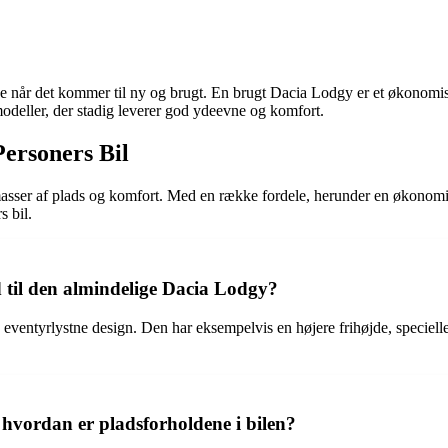
når det kommer til ny og brugt. En brugt Dacia Lodgy er et økonomisk kl
deller, der stadig leverer god ydeevne og komfort.
Personers Bil
or masser af plads og komfort. Med en række fordele, herunder en økonom
s bil.
 til den almindelige Dacia Lodgy?
ventyrlystne design. Den har eksempelvis en højere frihøjde, specielle d
vordan er pladsforholdene i bilen?