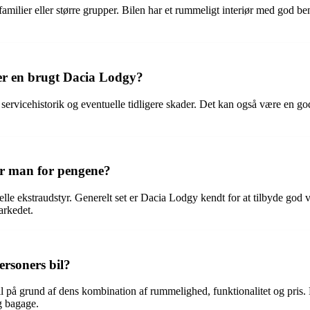
l familier eller større grupper. Bilen har et rummeligt interiør med god 
 en brugt Dacia Lodgy?
ervicehistorik og eventuelle tidligere skader. Det kan også være en god i
år man for pengene?
le ekstraudstyr. Generelt set er Dacia Lodgy kendt for at tilbyde god v
arkedet.
ersoners bil?
il på grund af dens kombination af rummelighed, funktionalitet og pris. 
og bagage.