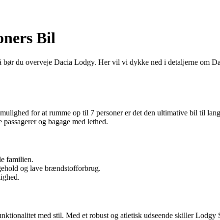
oners Bil
 Så bør du overveje Dacia Lodgy. Her vil vi dykke ned i detaljerne om
 mulighed for at rumme op til 7 personer er det den ultimative bil til la
de passagerer og bagage med lethed.
le familien.
ehold og lave brændstofforbrug.
lighed.
ionalitet med stil. Med et robust og atletisk udseende skiller Lodgy S