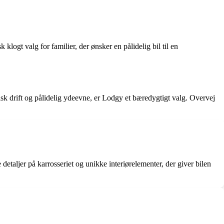
ogt valg for familier, der ønsker en pålidelig bil til en
isk drift og pålidelig ydeevne, er Lodgy et bæredygtigt valg. Overvej
etaljer på karrosseriet og unikke interiørelementer, der giver bilen