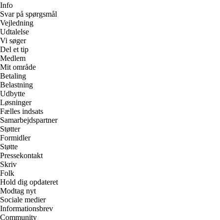
Info
Svar på spørgsmål
Vejledning
Udtalelse
Vi søger
Del et tip
Medlem
Mit område
Betaling
Belastning
Udbytte
Løsninger
Fælles indsats
Samarbejdspartner
Støtter
Formidler
Støtte
Pressekontakt
Skriv
Folk
Hold dig opdateret
Modtag nyt
Sociale medier
Informationsbrev
Community