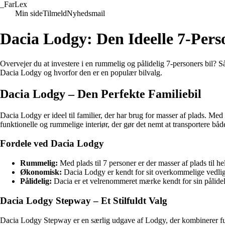
_
FarLex
Min side
Tilmeld
Nyhedsmail
Dacia Lodgy: Den Ideelle 7-Pers
Overvejer du at investere i en rummelig og pålidelig 7-personers bil?
Dacia Lodgy og hvorfor den er en populær bilvalg.
Dacia Lodgy – Den Perfekte Familiebil
Dacia Lodgy er ideel til familier, der har brug for masser af plads. Med
funktionelle og rummelige interiør, der gør det nemt at transportere bå
Fordele ved Dacia Lodgy
Rummelig:
Med plads til 7 personer er der masser af plads til he
Økonomisk:
Dacia Lodgy er kendt for sit overkommelige vedlig
Pålidelig:
Dacia er et velrenommeret mærke kendt for sin pålide
Dacia Lodgy Stepway – Et Stilfuldt Valg
Dacia Lodgy Stepway er en særlig udgave af Lodgy, der kombinerer funkt