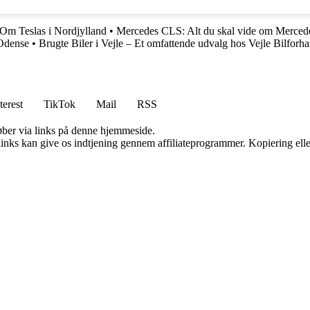
 Om Teslas i Nordjylland
•
Mercedes CLS: Alt du skal vide om Merced
 Odense
•
Brugte Biler i Vejle – Et omfattende udvalg hos Vejle Bilforh
terest
TikTok
Mail
RSS
 køber via links på denne hjemmeside.
 links kan give os indtjening gennem affiliateprogrammer. Kopiering elle