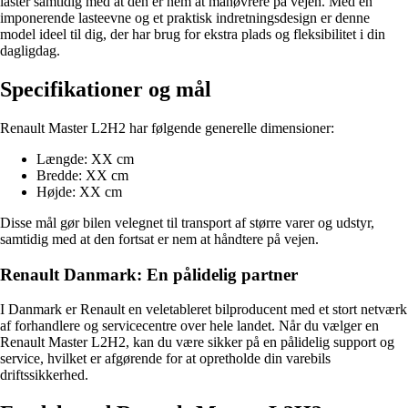
laster samtidig med at den er nem at manøvrere på vejen. Med en
imponerende lasteevne og et praktisk indretningsdesign er denne
model ideel til dig, der har brug for ekstra plads og fleksibilitet i din
dagligdag.
Specifikationer og mål
Renault Master L2H2 har følgende generelle dimensioner:
Længde: XX cm
Bredde: XX cm
Højde: XX cm
Disse mål gør bilen velegnet til transport af større varer og udstyr,
samtidig med at den fortsat er nem at håndtere på vejen.
Renault Danmark: En pålidelig partner
I Danmark er Renault en veletableret bilproducent med et stort netværk
af forhandlere og servicecentre over hele landet. Når du vælger en
Renault Master L2H2, kan du være sikker på en pålidelig support og
service, hvilket er afgørende for at opretholde din varebils
driftssikkerhed.