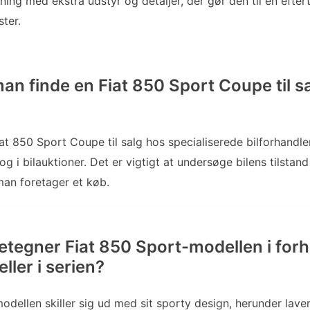
ing med ekstra udstyr og detaljer, der gør den til en eftert
ster.
an finde en Fiat 850 Sport Coupe til sa
at 850 Sport Coupe til salg hos specialiserede bilforhandle
 i bilauktioner. Det er vigtigt at undersøge bilens tilstand
man foretager et køb.
tegner Fiat 850 Sport-modellen i forho
ller i serien?
dellen skiller sig ud med sit sporty design, herunder lavere