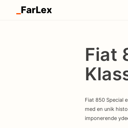
_
FarLex
Fiat 
Klas
Fiat 850 Special e
med en unik histo
imponerende ydeev