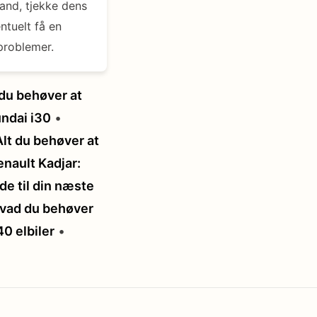
and, tjekke dens
ntuelt få en
problemer.
 du behøver at
undai i30
•
Alt du behøver at
enault Kadjar:
de til din næste
hvad du behøver
0 elbiler
•