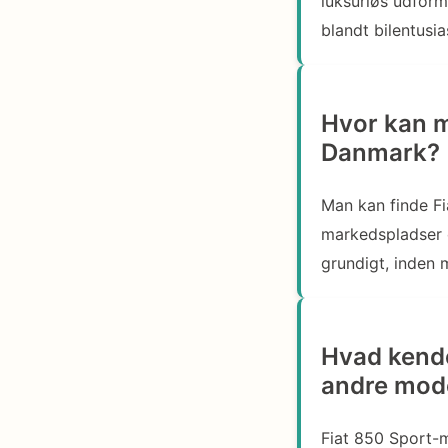
luksuriøs udformn
blandt bilentusia
Hvor kan m
Danmark?
Man kan finde Fi
markedspladser og
grundigt, inden 
Hvad kende
andre mode
Fiat 850 Sport-mo