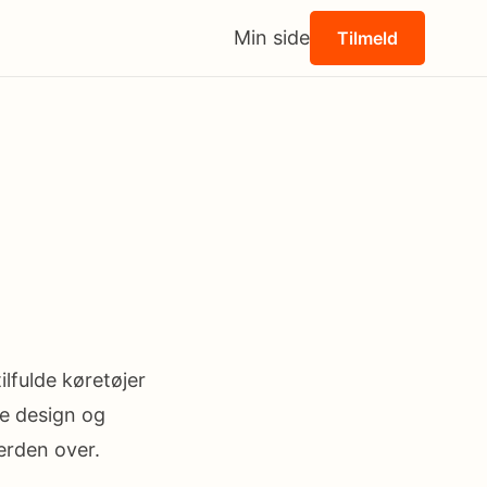
Min side
Tilmeld
n
ilfulde køretøjer
de design og
erden over.