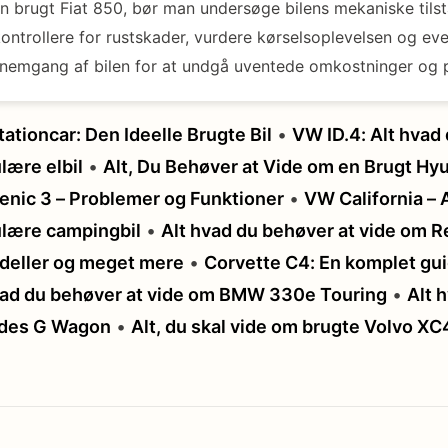
 brugt Fiat 850, bør man undersøge bilens mekaniske tilst
kontrollere for rustskader, vurdere kørselsoplevelsen og eve
nnemgang af bilen for at undgå uventede omkostninger og 
ationcar: Den Ideelle Brugte Bil
•
VW ID.4: Alt hvad
lære elbil
•
Alt, Du Behøver at Vide om en Brugt Hy
enic 3 – Problemer og Funktioner
•
VW California – 
lære campingbil
•
Alt hvad du behøver at vide om R
odeller og meget mere
•
Corvette C4: En komplet gui
vad du behøver at vide om BMW 330e Touring
•
Alt 
edes G Wagon
•
Alt, du skal vide om brugte Volvo XC4