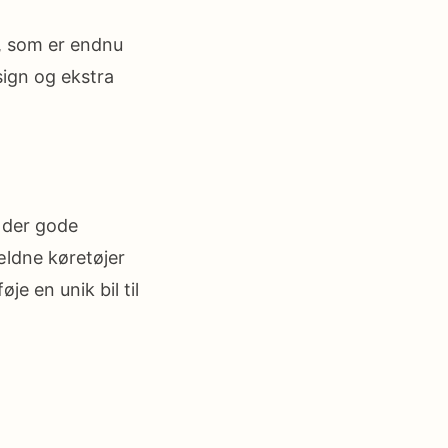
, som er endnu
sign og ekstra
r der gode
jældne køretøjer
e en unik bil til