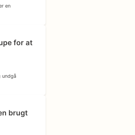
er en
pe for at
g undgå
en brugt