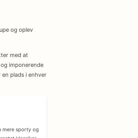
oupe og oplev
tter med at
n og imponerende
 en plads i enhver
en mere sporty og