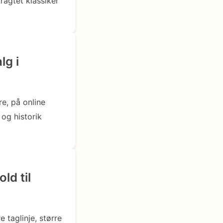
ragtet klassiker
lg i
re, på online
 og historik
ld til
 taglinje, større