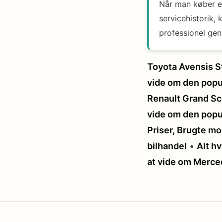
Når man køber en
servicehistorik, 
professionel ge
Toyota Avensis St
vide om den popu
Renault Grand Sc
vide om den popu
Priser, Brugte m
bilhandel
•
Alt h
at vide om Merc