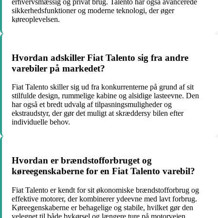
erhvervsmæssig og privat brug. Talento har også avancerede
sikkerhedsfunktioner og moderne teknologi, der øger
køreoplevelsen.
Hvordan adskiller Fiat Talento sig fra andre
varebiler på markedet?
Fiat Talento skiller sig ud fra konkurrenterne på grund af sit
stilfulde design, rummelige kabine og alsidige lasteevne. Den
har også et bredt udvalg af tilpasningsmuligheder og
ekstraudstyr, der gør det muligt at skræddersy bilen efter
individuelle behov.
Hvordan er brændstofforbruget og
køreegenskaberne for en Fiat Talento varebil?
Fiat Talento er kendt for sit økonomiske brændstofforbrug og
effektive motorer, der kombinerer ydeevne med lavt forbrug.
Køreegenskaberne er behagelige og stabile, hvilket gør den
velegnet til både bykørsel og længere ture på motorvejen.