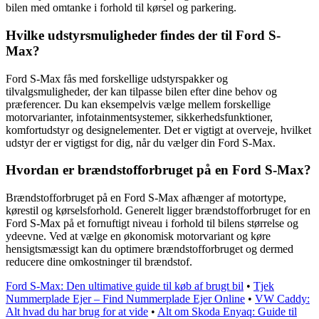
bilen med omtanke i forhold til kørsel og parkering.
Hvilke udstyrsmuligheder findes der til Ford S-
Max?
Ford S-Max fås med forskellige udstyrspakker og
tilvalgsmuligheder, der kan tilpasse bilen efter dine behov og
præferencer. Du kan eksempelvis vælge mellem forskellige
motorvarianter, infotainmentsystemer, sikkerhedsfunktioner,
komfortudstyr og designelementer. Det er vigtigt at overveje, hvilket
udstyr der er vigtigst for dig, når du vælger din Ford S-Max.
Hvordan er brændstofforbruget på en Ford S-Max?
Brændstofforbruget på en Ford S-Max afhænger af motortype,
kørestil og kørselsforhold. Generelt ligger brændstofforbruget for en
Ford S-Max på et fornuftigt niveau i forhold til bilens størrelse og
ydeevne. Ved at vælge en økonomisk motorvariant og køre
hensigtsmæssigt kan du optimere brændstofforbruget og dermed
reducere dine omkostninger til brændstof.
Ford S-Max: Den ultimative guide til køb af brugt bil
•
Tjek
Nummerplade Ejer – Find Nummerplade Ejer Online
•
VW Caddy:
Alt hvad du har brug for at vide
•
Alt om Skoda Enyaq: Guide til