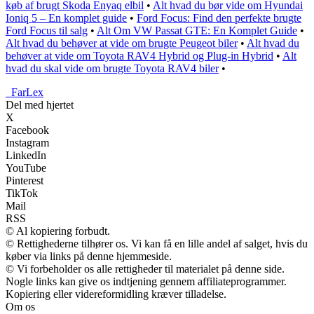
køb af brugt Skoda Enyaq elbil
•
Alt hvad du bør vide om Hyundai
Ioniq 5 – En komplet guide
•
Ford Focus: Find den perfekte brugte
Ford Focus til salg
•
Alt Om VW Passat GTE: En Komplet Guide
•
Alt hvad du behøver at vide om brugte Peugeot biler
•
Alt hvad du
behøver at vide om Toyota RAV4 Hybrid og Plug-in Hybrid
•
Alt
hvad du skal vide om brugte Toyota RAV4 biler
•
_
FarLex
Del med hjertet
X
Facebook
Instagram
LinkedIn
YouTube
Pinterest
TikTok
Mail
RSS
© Al kopiering forbudt.
© Rettighederne tilhører os. Vi kan få en lille andel af salget, hvis du
køber via links på denne hjemmeside.
© Vi forbeholder os alle rettigheder til materialet på denne side.
Nogle links kan give os indtjening gennem affiliateprogrammer.
Kopiering eller videreformidling kræver tilladelse.
Om os