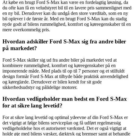
At købe en brugt Ford S-Max kan være en fordelagtig løsning, da
du ofte kan få en veludstyret bil til en lavere pris sammenlignet med
en ny bil. Derudover kan du undgå den store værditab, som en ny
bil oplever i de første år. Med en brugt Ford S-Max kan du stadig
nyde godt af bilens rummelighed, komfort og køreegenskaber til en
mere overkommelig pris.
Hvordan adskiller Ford S-Max sig fra andre biler
på markedet?
Ford S-Max skiller sig ud fra andre biler på markedet ved at
kombinere rummelighed, komfort og køreegenskaber på en
imponerende måde. Med plads til op til 7 personer og et stilfuldt
design formår Ford S-Max at tilbyde både praktisk anvendelighed
og køreglæde. Derudover er bilen kendt for sit gode
sikkerhedsudstyr og pålidelige motorer.
Hvordan vedligeholder man bedst en Ford S-Max
for at sikre lang levetid?
For at sikre lang levetid og optimal ydeevne af din Ford S-Max er
det vigtigt at følge bilens serviceplan og få udført regelmæssig
vedligeholdelse hos et autoriseret værksted. Det er også vigtigt at
holde øje med bilens væsker, dæktryk og bremser samt at behandle