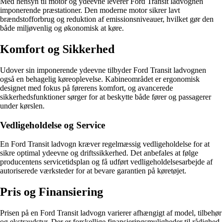
Med hensyn til motor og ydeevne leverer Ford Transit ladvognen
imponerende præstationer. Den moderne motor sikrer lavt
brændstofforbrug og reduktion af emissionsniveauer, hvilket gør den
både miljøvenlig og økonomisk at køre.
Komfort og Sikkerhed
Udover sin imponerende ydeevne tilbyder Ford Transit ladvognen
også en behagelig køreoplevelse. Kabineområdet er ergonomisk
designet med fokus på førerens komfort, og avancerede
sikkerhedsfunktioner sørger for at beskytte både fører og passagerer
under kørslen.
Vedligeholdelse og Service
En Ford Transit ladvogn kræver regelmæssig vedligeholdelse for at
sikre optimal ydeevne og driftssikkerhed. Det anbefales at følge
producentens servicetidsplan og få udført vedligeholdelsesarbejde af
autoriserede værksteder for at bevare garantien på køretøjet.
Pris og Finansiering
Prisen på en Ford Transit ladvogn varierer afhængigt af model, tilbehør
og ekstraudstyr. Der er forskellige finansieringsmuligheder til rådighed,