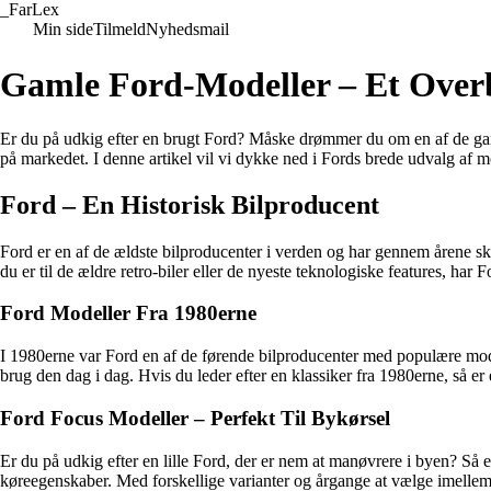
_
FarLex
Min side
Tilmeld
Nyhedsmail
Gamle Ford-Modeller – Et Overbl
Er du på udkig efter en brugt Ford? Måske drømmer du om en af de gamle
på markedet. I denne artikel vil vi dykke ned i Fords brede udvalg af 
Ford – En Historisk Bilproducent
Ford er en af de ældste bilproducenter i verden og har gennem årene s
du er til de ældre retro-biler eller de nyeste teknologiske features, har
Ford Modeller Fra 1980erne
I 1980erne var Ford en af de førende bilproducenter med populære mode
brug den dag i dag. Hvis du leder efter en klassiker fra 1980erne, så er
Ford Focus Modeller – Perfekt Til Bykørsel
Er du på udkig efter en lille Ford, der er nem at manøvrere i byen? Så
køreegenskaber. Med forskellige varianter og årgange at vælge imellem,