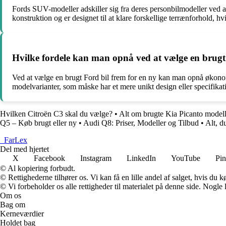
Fords SUV-modeller adskiller sig fra deres personbilmodeller ved at
konstruktion og er designet til at klare forskellige terrænforhold, h
Hvilke fordele kan man opnå ved at vælge en brugt 
Ved at vælge en brugt Ford bil frem for en ny kan man opnå økono
modelvarianter, som måske har et mere unikt design eller specifikat
Hvilken Citroën C3 skal du vælge?
•
Alt om brugte Kia Picanto modell
Q5 – Køb brugt eller ny
•
Audi Q8: Priser, Modeller og Tilbud
•
Alt, d
_
FarLex
Del med hjertet
X
Facebook
Instagram
LinkedIn
YouTube
Pin
© Al kopiering forbudt.
© Rettighederne tilhører os. Vi kan få en lille andel af salget, hvis du
© Vi forbeholder os alle rettigheder til materialet på denne side. Nogle
Om os
Bag om
Kerneværdier
Holdet bag