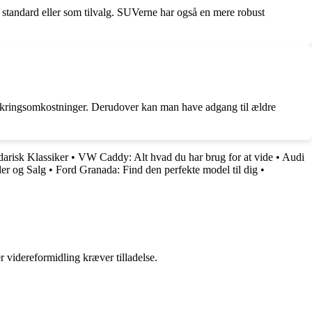
m standard eller som tilvalg. SUVerne har også en mere robust
sikringsomkostninger. Derudover kan man have adgang til ældre
arisk Klassiker
•
VW Caddy: Alt hvad du har brug for at vide
•
Audi
er og Salg
•
Ford Granada: Find den perfekte model til dig
•
r videreformidling kræver tilladelse.