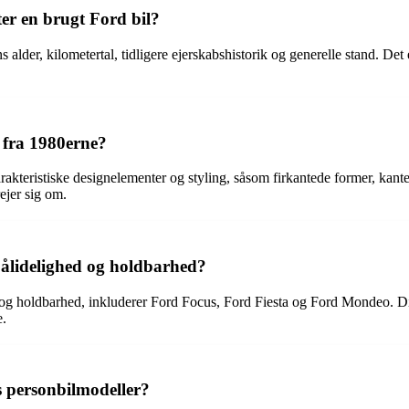
ter en brugt Ford bil?
s alder, kilometertal, tidligere ejerskabshistorik og generelle stand. Det 
 fra 1980erne?
kteristiske designelementer og styling, såsom firkantede former, kante
ejer sig om.
pålidelighed og holdbarhed?
og holdbarhed, inkluderer Ford Focus, Ford Fiesta og Ford Mondeo. Diss
e.
s personbilmodeller?