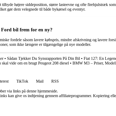
 tilbyde højere siddeposition, større lasteevne og ofte firehjulstræk so
vilket gør dem velegnede til både bykørsel og eventyr.
Ford bil frem for en ny?
miske fordele såsom lavere købspris, mindre afskrivning og lavere for
ioner, som ikke længere er tilgængelige på nye modeller.
er
•
Sådan Tjekker Du Synsrapporten På Din Bil
•
Fiat 127: En Legend
u skal vide om en brugt Peugeot 208 diesel
•
BMW M3 – Priser, Modell
terest
TikTok
Mail
RSS
 køber via links på denne hjemmeside.
 links kan give os indtjening gennem affiliateprogrammer. Kopiering elle