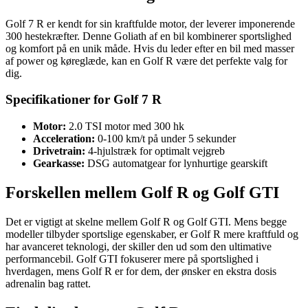
Golf 7 R er kendt for sin kraftfulde motor, der leverer imponerende
300 hestekræfter. Denne Goliath af en bil kombinerer sportslighed
og komfort på en unik måde. Hvis du leder efter en bil med masser
af power og køreglæde, kan en Golf R være det perfekte valg for
dig.
Specifikationer for Golf 7 R
Motor:
2.0 TSI motor med 300 hk
Acceleration:
0-100 km/t på under 5 sekunder
Drivetrain:
4-hjulstræk for optimalt vejgreb
Gearkasse:
DSG automatgear for lynhurtige gearskift
Forskellen mellem Golf R og Golf GTI
Det er vigtigt at skelne mellem Golf R og Golf GTI. Mens begge
modeller tilbyder sportslige egenskaber, er Golf R mere kraftfuld og
har avanceret teknologi, der skiller den ud som den ultimative
performancebil. Golf GTI fokuserer mere på sportslighed i
hverdagen, mens Golf R er for dem, der ønsker en ekstra dosis
adrenalin bag rattet.