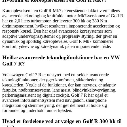
Køreoplevelsen i en Golf R Mk7 er enestående takket være bilens
avancerede teknologi og kraftfulde motor. Mk7-versionen af Golf R
har en 2,0 liters turbomotor, der leverer 300 hk og 380 Nm
drejningsmoment, hvilket resulterer i imponerende acceleration og
responsiv kørsel. Den har også avancerede køresystemer som
adaptive undervognssystemer og progressiv styring, der giver en
dynamisk og sportslig køreoplevelse. Golf R Mk7 kombinerer
komfort, ydeevne og køredynamik på en imponerende måde.
Hvilke avancerede teknologifunktioner har en VW
Golf 7 R?
Volkswagen Golf 7 R er udstyret med en række avancerede
teknologifunktioner, der øger komforten, sikkerheden og
køreglæden. Nogle af de funktioner, der kan nævnes, er adaptiv
fartpilot, nødbremsesystem, lane assist, blindvinkelovervågning,
parkeringsassistent og digitalt cockpit. Golf 7 R har også et
avanceret infotainmentsystem med navigation, smartphone
integration og stemmestyring, der gør det nemt at holde sig
forbundet og underholdt under kørslen.
Hvad er fordelene ved at vælge en Golf R 300 hk til