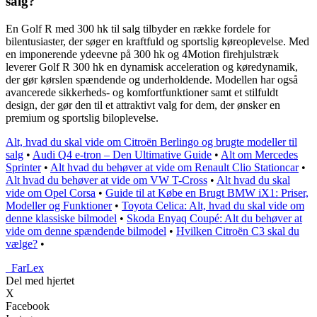
salg?
En Golf R med 300 hk til salg tilbyder en række fordele for
bilentusiaster, der søger en kraftfuld og sportslig køreoplevelse. Med
en imponerende ydeevne på 300 hk og 4Motion firehjulstræk
leverer Golf R 300 hk en dynamisk acceleration og køredynamik,
der gør kørslen spændende og underholdende. Modellen har også
avancerede sikkerheds- og komfortfunktioner samt et stilfuldt
design, der gør den til et attraktivt valg for dem, der ønsker en
premium og sportslig biloplevelse.
Alt, hvad du skal vide om Citroën Berlingo og brugte modeller til
salg
•
Audi Q4 e-tron – Den Ultimative Guide
•
Alt om Mercedes
Sprinter
•
Alt hvad du behøver at vide om Renault Clio Stationcar
•
Alt hvad du behøver at vide om VW T-Cross
•
Alt hvad du skal
vide om Opel Corsa
•
Guide til at Købe en Brugt BMW iX1: Priser,
Modeller og Funktioner
•
Toyota Celica: Alt, hvad du skal vide om
denne klassiske bilmodel
•
Skoda Enyaq Coupé: Alt du behøver at
vide om denne spændende bilmodel
•
Hvilken Citroën C3 skal du
vælge?
•
_
FarLex
Del med hjertet
X
Facebook