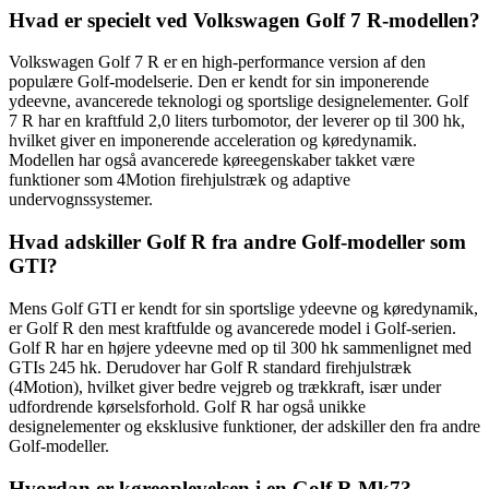
Hvad er specielt ved Volkswagen Golf 7 R-modellen?
Volkswagen Golf 7 R er en high-performance version af den
populære Golf-modelserie. Den er kendt for sin imponerende
ydeevne, avancerede teknologi og sportslige designelementer. Golf
7 R har en kraftfuld 2,0 liters turbomotor, der leverer op til 300 hk,
hvilket giver en imponerende acceleration og køredynamik.
Modellen har også avancerede køreegenskaber takket være
funktioner som 4Motion firehjulstræk og adaptive
undervognssystemer.
Hvad adskiller Golf R fra andre Golf-modeller som
GTI?
Mens Golf GTI er kendt for sin sportslige ydeevne og køredynamik,
er Golf R den mest kraftfulde og avancerede model i Golf-serien.
Golf R har en højere ydeevne med op til 300 hk sammenlignet med
GTIs 245 hk. Derudover har Golf R standard firehjulstræk
(4Motion), hvilket giver bedre vejgreb og trækkraft, især under
udfordrende kørselsforhold. Golf R har også unikke
designelementer og eksklusive funktioner, der adskiller den fra andre
Golf-modeller.
Hvordan er køreoplevelsen i en Golf R Mk7?