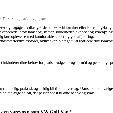
 Her er nogle af de vigtigste:
rer og bagage, hvilket gør dem ideelle til familier eller forretningsbrug.
ancerede infotainment-systemer, sikkerhedsfunktioner og kørehjælps
elig køreoplevelse med komfortable sæder og god affjedring.
dstofeffektive motorer, hvilket kan bidrage til at reducere driftsomkos
et inkluderer dine behov for plads, budget, brugsformål og personlige pr
en rummelig, praktisk og alsidig bil til din hverdag. Uanset om du vælg
tid at vælge en bil, der passer bedst til dine behov og krav.
l og en varevogn som VW Golf Van?