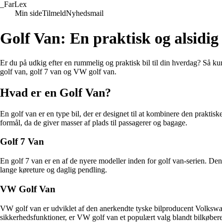
_
FarLex
Min side
Tilmeld
Nyhedsmail
Golf Van: En praktisk og alsidig
Er du på udkig efter en rummelig og praktisk bil til din hverdag? Så kun
golf van, golf 7 van og VW golf van.
Hvad er en Golf Van?
En golf van er en type bil, der er designet til at kombinere den prakti
formål, da de giver masser af plads til passagerer og bagage.
Golf 7 Van
En golf 7 van er en af de nyere modeller inden for golf van-serien. De
lange køreture og daglig pendling.
VW Golf Van
VW golf van er udviklet af den anerkendte tyske bilproducent Volkswa
sikkerhedsfunktioner, er VW golf van et populært valg blandt bilkøbere