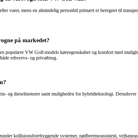
ler varer, mens en almindelig personbil primært er beregnet til transpor
evogne på markedet?
den populære VW Golf-models køreegenskaber og komfort med muligheden
 både erhvervs- og privatbrug.
an?
nzin- og dieselmotorer samt muligheden for hybridteknologi. Derudove
der kollisionsforebyggende systemer, nødbremseassistent, vejbaneassist