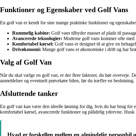
Funktioner og Egenskaber ved Golf Vans
En golf van er kendt for sine mange praktiske funktioner og egenskaber.
Rummelig kabine:
Golf vans tilbyder masser af plads til passage
Avancerede teknologier:
Moderne golf vans kommer ofte med av
Komfortabel kørsel:
Golf vans er designet til at give en behag
Drivøkonomi:
Mange golf vans er økonomiske i drift og har bræn
Valg af Golf Van
Når du skal vælge en golf van, er der flere faktorer, du bør overveje. D
anmeldelser og eventuelt prøvekøre bilen, før du træffer en beslutning.
Afsluttende tanker
En golf van kan være den ideelle løsning for dig, hvis du har brug for 
komfortabel kørsel, avancerede funktioner og pålidelig ydeevne. Husk al
Hvad er forskellen mellem en almindelig personbi