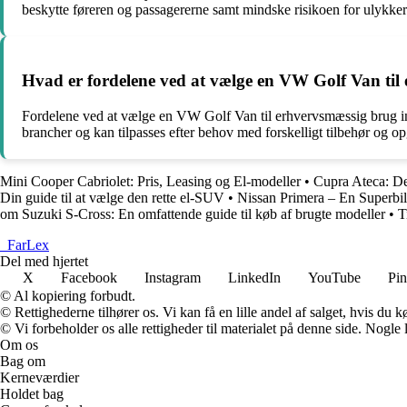
beskytte føreren og passagererne samt mindske risikoen for ulykker
Hvad er fordelene ved at vælge en VW Golf Van til
Fordelene ved at vælge en VW Golf Van til erhvervsmæssig brug ink
brancher og kan tilpasses efter behov med forskelligt tilbehør og op
Mini Cooper Cabriolet: Pris, Leasing og El-modeller
•
Cupra Ateca: De
Din guide til at vælge den rette el-SUV
•
Nissan Primera – En Superbil
om Suzuki S-Cross: En omfattende guide til køb af brugte modeller
•
T
_
FarLex
Del med hjertet
X
Facebook
Instagram
LinkedIn
YouTube
Pin
© Al kopiering forbudt.
© Rettighederne tilhører os. Vi kan få en lille andel af salget, hvis du
© Vi forbeholder os alle rettigheder til materialet på denne side. Nogle
Om os
Bag om
Kerneværdier
Holdet bag