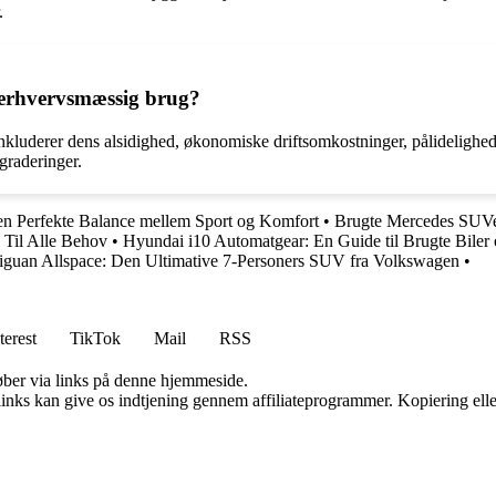
.
 erhvervsmæssig brug?
luderer dens alsidighed, økonomiske driftsomkostninger, pålidelighed 
graderinger.
n Perfekte Balance mellem Sport og Komfort
•
Brugte Mercedes SUVer
 Til Alle Behov
•
Hyundai i10 Automatgear: En Guide til Brugte Biler 
iguan Allspace: Den Ultimative 7-Personers SUV fra Volkswagen
•
terest
TikTok
Mail
RSS
 køber via links på denne hjemmeside.
 links kan give os indtjening gennem affiliateprogrammer. Kopiering elle