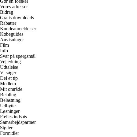
Gør en forskel
Vores adresser
Bidrag
Gratis downloads
Rabatter
Kundeanmeldelser
Købeguides
Anvisninger
Film
Info
Svar på spørgsmål
Vejledning
Udtalelse
Vi søger
Del et tip
Medlem
Mit område
Betaling
Belastning
Udbytte
Løsninger
Fælles indsats
Samarbejdspartner
Støtter
Formidler