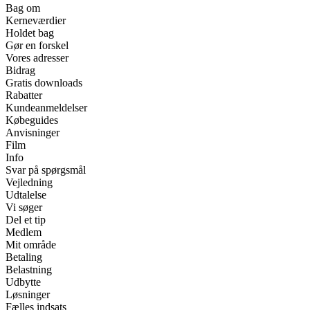
Bag om
Kerneværdier
Holdet bag
Gør en forskel
Vores adresser
Bidrag
Gratis downloads
Rabatter
Kundeanmeldelser
Købeguides
Anvisninger
Film
Info
Svar på spørgsmål
Vejledning
Udtalelse
Vi søger
Del et tip
Medlem
Mit område
Betaling
Belastning
Udbytte
Løsninger
Fælles indsats