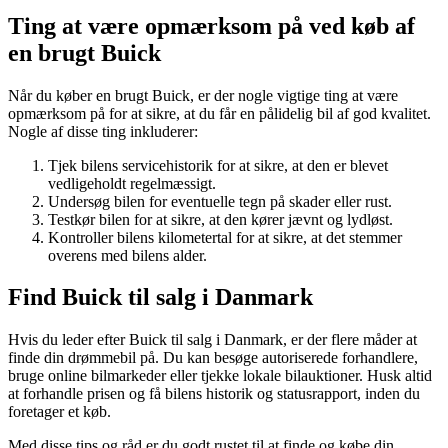
Ting at være opmærksom på ved køb af
en brugt Buick
Når du køber en brugt Buick, er der nogle vigtige ting at være
opmærksom på for at sikre, at du får en pålidelig bil af god kvalitet.
Nogle af disse ting inkluderer:
Tjek bilens servicehistorik for at sikre, at den er blevet
vedligeholdt regelmæssigt.
Undersøg bilen for eventuelle tegn på skader eller rust.
Testkør bilen for at sikre, at den kører jævnt og lydløst.
Kontroller bilens kilometertal for at sikre, at det stemmer
overens med bilens alder.
Find Buick til salg i Danmark
Hvis du leder efter Buick til salg i Danmark, er der flere måder at
finde din drømmebil på. Du kan besøge autoriserede forhandlere,
bruge online bilmarkeder eller tjekke lokale bilauktioner. Husk altid
at forhandle prisen og få bilens historik og statusrapport, inden du
foretager et køb.
Med disse tips og råd er du godt rustet til at finde og købe din