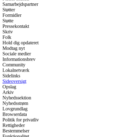
Samarbejdspartner
Støtter
Formidler
Støtte
Pressekontakt
Skriv
Folk
Hold dig opdateret
Modtag nyt
Sociale medier
Informationsbrev
Community
Lokalnetværk
Sidelinks
Sideoversigt
Opslag
Arkiv
Nyhedssektion
Nyhedsstrøm
Lovgrundlag
Browserdata
Politik for privatliv
Rettigheder
Bestemmelser
Funktionalitet