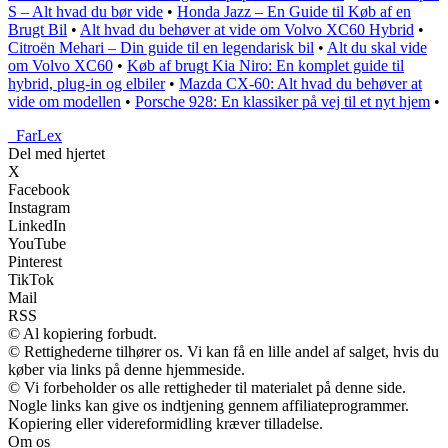
S – Alt hvad du bør vide
•
Honda Jazz – En Guide til Køb af en
Brugt Bil
•
Alt hvad du behøver at vide om Volvo XC60 Hybrid
•
Citroën Mehari – Din guide til en legendarisk bil
•
Alt du skal vide
om Volvo XC60
•
Køb af brugt Kia Niro: En komplet guide til
hybrid, plug-in og elbiler
•
Mazda CX-60: Alt hvad du behøver at
vide om modellen
•
Porsche 928: En klassiker på vej til et nyt hjem
•
_
FarLex
Del med hjertet
X
Facebook
Instagram
LinkedIn
YouTube
Pinterest
TikTok
Mail
RSS
© Al kopiering forbudt.
© Rettighederne tilhører os. Vi kan få en lille andel af salget, hvis du
køber via links på denne hjemmeside.
© Vi forbeholder os alle rettigheder til materialet på denne side.
Nogle links kan give os indtjening gennem affiliateprogrammer.
Kopiering eller videreformidling kræver tilladelse.
Om os