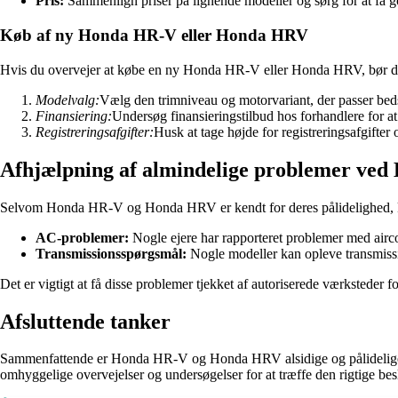
Pris:
Sammenlign priser på lignende modeller og sørg for at få g
Køb af ny Honda HR-V eller Honda HRV
Hvis du overvejer at købe en ny Honda HR-V eller Honda HRV, bør du 
Modelvalg:
Vælg den trimniveau og motorvariant, der passer beds
Finansiering:
Undersøg finansieringstilbud hos forhandlere for at 
Registreringsafgifter:
Husk at tage højde for registreringsafgifter
Afhjælpning af almindelige problemer v
Selvom Honda HR-V og Honda HRV er kendt for deres pålidelighed, kan
AC-problemer:
Nogle ejere har rapporteret problemer med airco
Transmissionsspørgsmål:
Nogle modeller kan opleve transmission
Det er vigtigt at få disse problemer tjekket af autoriserede værksteder
Afsluttende tanker
Sammenfattende er Honda HR-V og Honda HRV alsidige og pålidelige bil
omhyggelige overvejelser og undersøgelser for at træffe den rigtige bes