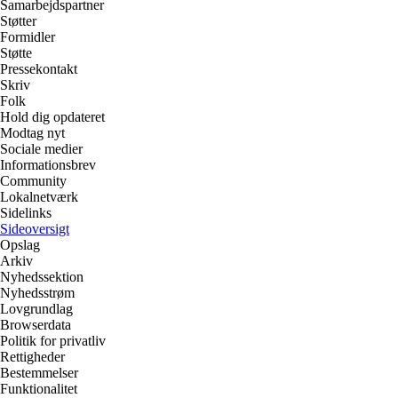
Samarbejdspartner
Støtter
Formidler
Støtte
Pressekontakt
Skriv
Folk
Hold dig opdateret
Modtag nyt
Sociale medier
Informationsbrev
Community
Lokalnetværk
Sidelinks
Sideoversigt
Opslag
Arkiv
Nyhedssektion
Nyhedsstrøm
Lovgrundlag
Browserdata
Politik for privatliv
Rettigheder
Bestemmelser
Funktionalitet