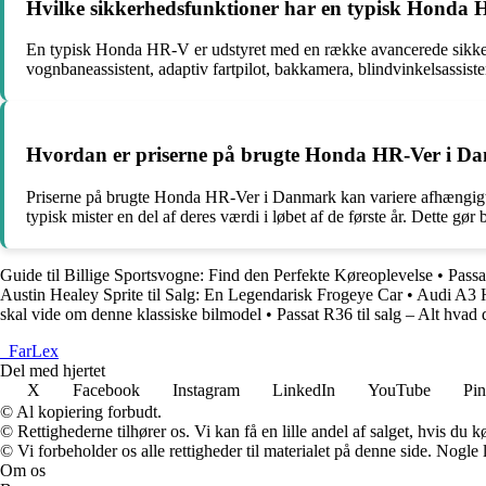
Hvilke sikkerhedsfunktioner har en typisk Honda
En typisk Honda HR-V er udstyret med en række avancerede sikkerhe
vognbaneassistent, adaptiv fartpilot, bakkamera, blindvinkelsassis
Hvordan er priserne på brugte Honda HR-Ver i D
Priserne på brugte Honda HR-Ver i Danmark kan variere afhængigt af
typisk mister en del af deres værdi i løbet af de første år. Dette gø
Guide til Billige Sportsvogne: Find den Perfekte Køreoplevelse
•
Pass
Austin Healey Sprite til Salg: En Legendarisk Frogeye Car
•
Audi A3 H
skal vide om denne klassiske bilmodel
•
Passat R36 til salg – Alt hva
_
FarLex
Del med hjertet
X
Facebook
Instagram
LinkedIn
YouTube
Pin
© Al kopiering forbudt.
© Rettighederne tilhører os. Vi kan få en lille andel af salget, hvis du
© Vi forbeholder os alle rettigheder til materialet på denne side. Nogle
Om os