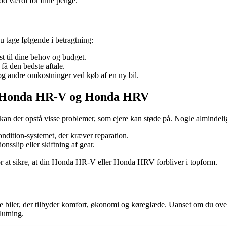
od værdi for dine penge.
tage følgende i betragtning:
t til dine behov og budget.
få den bedste aftale.
 og andre omkostninger ved køb af en ny bil.
ed Honda HR-V og Honda HRV
 der opstå visse problemer, som ejere kan støde på. Nogle almindelig
ndition-systemet, der kræver reparation.
sslip eller skiftning af gear.
 for at sikre, at din Honda HR-V eller Honda HRV forbliver i topform.
er, der tilbyder komfort, økonomi og køreglæde. Uanset om du overveje
lutning.