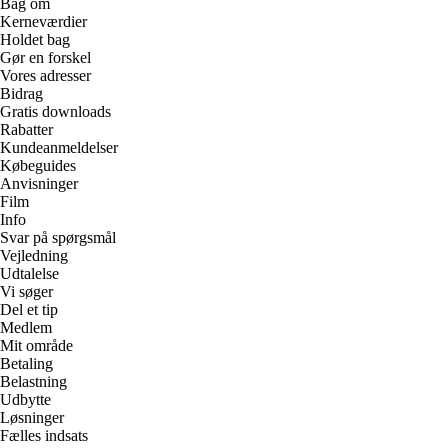
Bag om
Kerneværdier
Holdet bag
Gør en forskel
Vores adresser
Bidrag
Gratis downloads
Rabatter
Kundeanmeldelser
Købeguides
Anvisninger
Film
Info
Svar på spørgsmål
Vejledning
Udtalelse
Vi søger
Del et tip
Medlem
Mit område
Betaling
Belastning
Udbytte
Løsninger
Fælles indsats