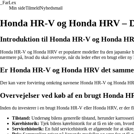
_
FarLex
Min side
Tilmeld
Nyhedsmail
Honda HR-V og Honda HRV – De
Introduktion til Honda HR-V og Honda H
Honda HR-V og Honda HRV er populære modeller fra den japanske bilp
nærmere på, hvad du skal overveje, når du leder efter en brugt eller
Er Honda HR-V og Honda HRV det samme
Der kan være forvirring omkring navnene Honda HR-V og Honda HRV. D
Overvejelser ved køb af en brugt Honda 
Inden du investerer i en brugt Honda HR-V eller Honda HRV, er der fle
Tilstand:
Undersøg bilens generelle tilstand, herunder karrosser
Kørehistorik:
Tjek bilens kørehistorik for at få en ide om, hvord
Servicehistorik:
En fuld servicehistorik er afgørende for at sikre,