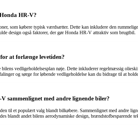
gt Honda HR-V?
ner, som købere typisk værdsætter. Dette kan inkludere den rummelige
lde design også faktorer, der gør Honda HR-V attraktiv som brugtbil.
r at forlænge levetiden?
 bilens vedligeholdelsesplan nøje. Dette inkluderer regelmæssig olieskif
efalinger og sørge for løbende vedligeholdelse kan du bidrage til at ho
 sammenlignet med andre lignende biler?
en til et populært valg blandt bilkøbere. Sammenlignet med andre lig
ldes blandt andet bilens aerodynamiske design, brændstofbesparende tek