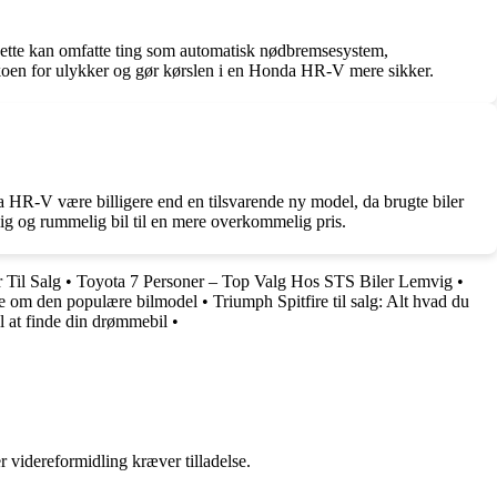
Dette kan omfatte ting som automatisk nødbremsesystem,
sikoen for ulykker og gør kørslen i en Honda HR-V mere sikker.
a HR-V være billigere end en tilsvarende ny model, da brugte biler
elig og rummelig bil til en mere overkommelig pris.
Til Salg
•
Toyota 7 Personer – Top Valg Hos STS Biler Lemvig
•
de om den populære bilmodel
•
Triumph Spitfire til salg: Alt hvad du
l at finde din drømmebil
•
r videreformidling kræver tilladelse.