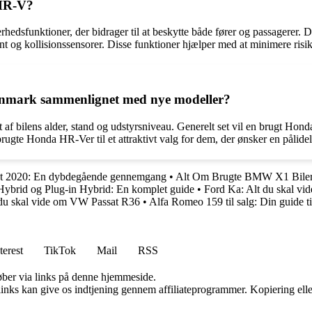
 HR-V?
dsfunktioner, der bidrager til at beskytte både fører og passagerer. 
tent og kollisionssensorer. Disse funktioner hjælper med at minimere ri
anmark sammenlignet med nye modeller?
 bilens alder, stand og udstyrsniveau. Generelt set vil en brugt Hond
r brugte Honda HR-Ver til et attraktivt valg for dem, der ønsker en pålid
at 2020: En dybdegående gennemgang
•
Alt Om Brugte BMW X1 Biler 
ybrid og Plug-in Hybrid: En komplet guide
•
Ford Ka: Alt du skal vi
d du skal vide om VW Passat R36
•
Alfa Romeo 159 til salg: Din guide ti
terest
TikTok
Mail
RSS
 køber via links på denne hjemmeside.
 links kan give os indtjening gennem affiliateprogrammer. Kopiering elle