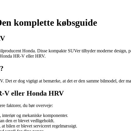
n komplette købsguide
RV
roducent Honda. Disse kompakte SUVer tilbyder moderne design, pålid
 ny Honda HR-V eller HRV.
?
et er dog vigtigt at bemærke, at det er den samme bilmodel, der mar
HR-V eller Honda HRV
re faktorer, du bør overveje:
i, interiør og mekaniske komponenter.
an den er blevet vedligeholdt.
 at bilen er blevet serviceret regelmæssigt.