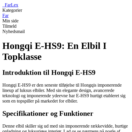
_
FarLex
Kategorier
Far
Min side
Tilmeld
Nyhedsmail
Hongqi E-HS9: En Elbil I
Topklasse
Introduktion til Hongqi E-HS9
Hongqi E-HS9 er den seneste tilføjelse til Hongqis imponerende
lineup af luksus elbiler. Med sin elegante design, avancerede
teknologi og imponerende ydeevne har E-HS9 hurtigt etableret sig
som en topspiller på markedet for elbiler.
Specifikationer og Funktioner
Denne elbil skiller sig ud med sin imponerende rækkevidde, hurtige
opladning og luksuriøse interiør. Lad os se nærmere på nogle af