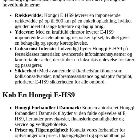
hovedfunktionerne:
Rækkevidde:
Hongqi E-HS9 leverer en imponerende
rækkevidde på op til 500 km på en enkelt opladning, hvilket
gør den ideel til lange køreture og daglig brug.
Ydeevne:
Med en kraftfuld elmotor leverer E-HS9
imponerende acceleration og responsiv kørsel, hvilket giver
en behagelig og sporty køreoplevelse.
Luksuriøst Interiør:
Indvendigt byder Hongqi E-HS9 på
førsteklasses materialer, avancerede infotainmentsystemer og
komfortable sæder, der skaber en luksuriøs oplevelse for fører
og passagerer.
Sikkerhed:
Med avancerede sikkerhedsfunktioner som
kollisionsadvarsler, nødbremseassistance og adaptiv fartpilot,
prioriterer E-HS9 sikkerheden for alle ombord.
Køb En Hongqi E-HS9
Hongqi Forhandler i Danmark:
Som en autoriseret Hongqi
forhandler i Danmark tilbyder vi den fulde oplevelse af E-
HS9, herunder prøvekørsler, finansieringsmuligheder og
service og vedligeholdelse.
Priser og Tilgængelighed:
Kontakt vores forhandler for
oplysninger om priser, tilgængelighed og specialtilbud på