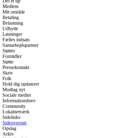
Del et tip
Medlem
Mit område
Betaling
Belastning
Udbytte
Løsninger
Fælles indsats
Samarbejdspartner
Støtter
Formidler
Støtte
Pressekontakt
Skriv
Folk
Hold dig opdateret
Modtag nyt
Sociale medier
Informationsbrev
Community
Lokalnetværk
Sidelinks
Sideoversigt
Opslag
Arkiv