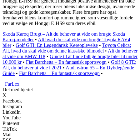
Hongqi E-HS9 har generelt modtaget positive anmeldelser fra både
brugere og eksperter, der roser bilens luksuriøse design, avancerede
teknologi og gode køreegenskaber. Flere brugere har også
fremhævet bilens komfort og rummelighed som væsentlige fordele
ved at vælge en Hongqi E-HS9 som deres elbil.
Skoda Karoq Brugt – Alt du behøver at vide om brugte Skoda
Karoq-modeller
•
Alt hvad du skal vide om brugte Toyota RAV4
biler
•
Golf GTI: En Legendarisk Køreoplevelse
•
Toyota Celica:
Alt, hvad du skal vide om denne klassiske bilmodel
•
Alt du behøver
at vide om BMW 118
•
Guide til at finde billige brugte biler til under
10.000 kr
•
Fiat Barchetta – En fantastisk sportsvogn
•
Golf 8 GTE:
Alt, du behøver at vide i 2021
•
Audi e-tron 55 – En Dybdegående
Guide
•
Fiat Barchetta – En fantastisk sportsvogn
•
_
FarLex
Del med hjertet
X
Facebook
Instagram
LinkedIn
YouTube
Pinterest
TikTok
Mail