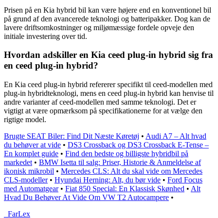
Prisen på en Kia hybrid bil kan være højere end en konventionel bil
på grund af den avancerede teknologi og batteripakker. Dog kan de
lavere driftsomkostninger og miljømæssige fordele opveje den
initiale investering over tid.
Hvordan adskiller en Kia ceed plug-in hybrid sig fra
en ceed plug-in hybrid?
En Kia ceed plug-in hybrid refererer specifikt til ceed-modellen med
plug-in hybridteknologi, mens en ceed plug-in hybrid kan henvise til
andre varianter af ceed-modellen med samme teknologi. Det er
vigtigt at være opmærksom på specifikationerne for at vælge den
rigtige model.
Brugte SEAT Biler: Find Dit Næste Køretøj
•
Audi A7 – Alt hvad
du behøver at vide
•
DS3 Crossback og DS3 Crossback E-Tense –
En komplet guide
•
Find den bedste og billigste hybridbil på
markedet
•
BMW Isetta til salg: Priser, Historie & Anmeldelse af
ikonisk mikrobil
•
Mercedes CLS: Alt du skal vide om Mercedes
CLS-modeller
•
Hyundai Herning: Alt, du bør vide
•
Ford Focus
med Automatgear
•
Fiat 850 Special: En Klassisk Skønhed
•
Alt
Hvad Du Behøver At Vide Om VW T2 Autocampere
•
_
FarLex