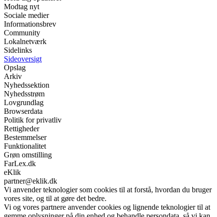
Modtag nyt
Sociale medier
Informationsbrev
Community
Lokalnetværk
Sidelinks
Sideoversigt
Opslag
Arkiv
Nyhedssektion
Nyhedsstrøm
Lovgrundlag
Browserdata
Politik for privatliv
Rettigheder
Bestemmelser
Funktionalitet
Grøn omstilling
FarLex.dk
eKlik
partner@eklik.dk
Vi anvender teknologier som cookies til at forstå, hvordan du bruger
vores site, og til at gøre det bedre.
Vi og vores partnere anvender cookies og lignende teknologier til at
gemme oplysninger på din enhed og behandle persondata, så vi kan