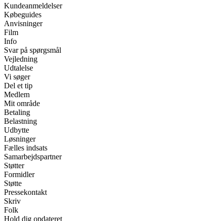
Kundeanmeldelser
Købeguides
Anvisninger
Film
Info
Svar på spørgsmål
Vejledning
Udtalelse
Vi søger
Del et tip
Medlem
Mit område
Betaling
Belastning
Udbytte
Løsninger
Fælles indsats
Samarbejdspartner
Støtter
Formidler
Støtte
Pressekontakt
Skriv
Folk
Hold dig opdateret