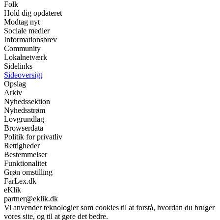
Folk
Hold dig opdateret
Modtag nyt
Sociale medier
Informationsbrev
Community
Lokalnetværk
Sidelinks
Sideoversigt
Opslag
Arkiv
Nyhedssektion
Nyhedsstrøm
Lovgrundlag
Browserdata
Politik for privatliv
Rettigheder
Bestemmelser
Funktionalitet
Grøn omstilling
FarLex.dk
eKlik
partner@eklik.dk
Vi anvender teknologier som cookies til at forstå, hvordan du bruger
vores site, og til at gøre det bedre.