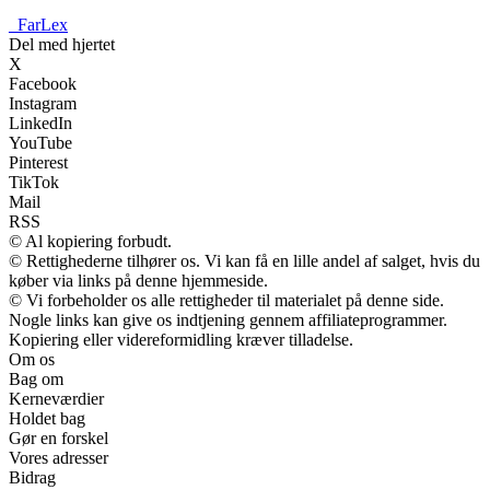
_
FarLex
Del med hjertet
X
Facebook
Instagram
LinkedIn
YouTube
Pinterest
TikTok
Mail
RSS
© Al kopiering forbudt.
© Rettighederne tilhører os. Vi kan få en lille andel af salget, hvis du
køber via links på denne hjemmeside.
© Vi forbeholder os alle rettigheder til materialet på denne side.
Nogle links kan give os indtjening gennem affiliateprogrammer.
Kopiering eller videreformidling kræver tilladelse.
Om os
Bag om
Kerneværdier
Holdet bag
Gør en forskel
Vores adresser
Bidrag