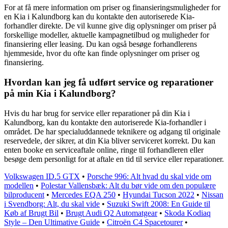
For at få mere information om priser og finansieringsmuligheder for
en Kia i Kalundborg kan du kontakte den autoriserede Kia-
forhandler direkte. De vil kunne give dig oplysninger om priser på
forskellige modeller, aktuelle kampagnetilbud og muligheder for
finansiering eller leasing. Du kan også besøge forhandlerens
hjemmeside, hvor du ofte kan finde oplysninger om priser og
finansiering.
Hvordan kan jeg få udført service og reparationer
på min Kia i Kalundborg?
Hvis du har brug for service eller reparationer på din Kia i
Kalundborg, kan du kontakte den autoriserede Kia-forhandler i
området. De har specialuddannede teknikere og adgang til originale
reservedele, der sikrer, at din Kia bliver serviceret korrekt. Du kan
enten booke en serviceaftale online, ringe til forhandleren eller
besøge dem personligt for at aftale en tid til service eller reparationer.
Volkswagen ID.5 GTX
•
Porsche 996: Alt hvad du skal vide om
modellen
•
Polestar Vallensbæk: Alt du bør vide om den populære
bilproducent
•
Mercedes EQA 250
•
Hyundai Tucson 2022
•
Nissan
i Svendborg: Alt, du skal vide
•
Suzuki Swift 2008: En Guide til
Køb af Brugt Bil
•
Brugt Audi Q2 Automatgear
•
Skoda Kodiaq
Style – Den Ultimative Guide
•
Citroën C4 Spacetourer
•