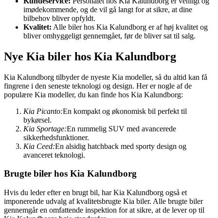
Kundeservice:
Personalet hos Kia Kalundborg er venligt og
imødekommende, og de vil gå langt for at sikre, at dine
bilbehov bliver opfyldt.
Kvalitet:
Alle biler hos Kia Kalundborg er af høj kvalitet og
bliver omhyggeligt gennemgået, før de bliver sat til salg.
Nye Kia biler hos Kia Kalundborg
Kia Kalundborg tilbyder de nyeste Kia modeller, så du altid kan få
fingrene i den seneste teknologi og design. Her er nogle af de
populære Kia modeller, du kan finde hos Kia Kalundborg:
Kia Picanto:
En kompakt og økonomisk bil perfekt til
bykørsel.
Kia Sportage:
En rummelig SUV med avancerede
sikkerhedsfunktioner.
Kia Ceed:
En alsidig hatchback med sporty design og
avanceret teknologi.
Brugte biler hos Kia Kalundborg
Hvis du leder efter en brugt bil, har Kia Kalundborg også et
imponerende udvalg af kvalitetsbrugte Kia biler. Alle brugte biler
gennemgår en omfattende inspektion for at sikre, at de lever op til