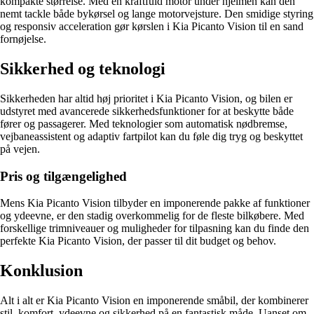
kompakte størrelse. Med en kraftfuld motor under hjelmen kan den
nemt tackle både bykørsel og lange motorvejsture. Den smidige styring
og responsiv acceleration gør kørslen i Kia Picanto Vision til en sand
fornøjelse.
Sikkerhed og teknologi
Sikkerheden har altid høj prioritet i Kia Picanto Vision, og bilen er
udstyret med avancerede sikkerhedsfunktioner for at beskytte både
fører og passagerer. Med teknologier som automatisk nødbremse,
vejbaneassistent og adaptiv fartpilot kan du føle dig tryg og beskyttet
på vejen.
Pris og tilgængelighed
Mens Kia Picanto Vision tilbyder en imponerende pakke af funktioner
og ydeevne, er den stadig overkommelig for de fleste bilkøbere. Med
forskellige trimniveauer og muligheder for tilpasning kan du finde den
perfekte Kia Picanto Vision, der passer til dit budget og behov.
Konklusion
Alt i alt er Kia Picanto Vision en imponerende småbil, der kombinerer
stil, komfort, ydeevne og sikkerhed på en fantastisk måde. Uanset om