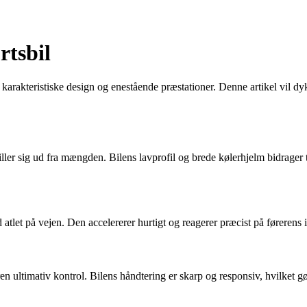
rtsbil
arakteristiske design og enestående præstationer. Denne artikel vil dyk
iller sig ud fra mængden. Bilens lavprofil og brede kølerhjelm bidrager 
atlet på vejen. Den accelererer hurtigt og reagerer præcist på føreren
n ultimativ kontrol. Bilens håndtering er skarp og responsiv, hvilket gø