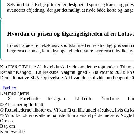
Selvom Lotus Exige primært er designet til sportslig kørsel og præs
avanceret affjedring, der gør det muligt at nyde både korte og lange 
Hvordan er prisen og tilgængeligheden af en Lotus
Lotus Exige er en eksklusiv sportsbil med en relativt høj pris samm
begrænsede antal, kan tilgængeligheden være begrænset, hvilket gør 
Kia EV6 GT-Line: Alt hvad du skal vide om denne topmodel
•
Triumph
Renault Kangoo – En Fleksibel Valgmulighed
•
Kia Picanto 2023: En 
Den Ultimative SUV Oplevelse
•
Alt hvad du skal vide om Peugeot 2
_
FarLex
Del med hjertet
X
Facebook
Instagram
LinkedIn
YouTube
Pin
© Al kopiering forbudt.
© Rettighederne tilhører os. Vi kan få en lille andel af salget, hvis du
© Vi forbeholder os alle rettigheder til materialet på denne side. Nogle
Om os
Bag om
Kerneværdier