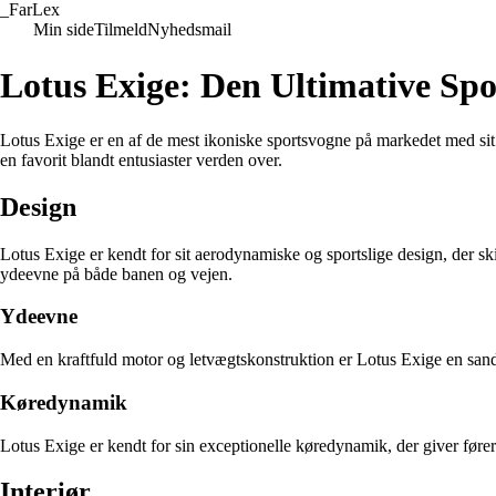
_
FarLex
Min side
Tilmeld
Nyhedsmail
Lotus Exige: Den Ultimative Spo
Lotus Exige er en af de mest ikoniske sportsvogne på markedet med sit k
en favorit blandt entusiaster verden over.
Design
Lotus Exige er kendt for sit aerodynamiske og sportslige design, der sk
ydeevne på både banen og vejen.
Ydeevne
Med en kraftfuld motor og letvægtskonstruktion er Lotus Exige en sand 
Køredynamik
Lotus Exige er kendt for sin exceptionelle køredynamik, der giver førere
Interiør