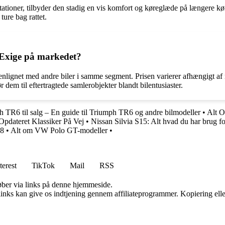
tationer, tilbyder den stadig en vis komfort og køreglæde på længere kø
ture bag rattet.
 Exige på markedet?
enlignet med andre biler i samme segment. Prisen varierer afhængigt af
dem til eftertragtede samlerobjekter blandt bilentusiaster.
 TR6 til salg – En guide til Triumph TR6 og andre bilmodeller
•
Alt 
Opdateret Klassiker På Vej
•
Nissan Silvia S15: Alt hvad du har brug f
08
•
Alt om VW Polo GT-modeller
•
terest
TikTok
Mail
RSS
 køber via links på denne hjemmeside.
 links kan give os indtjening gennem affiliateprogrammer. Kopiering elle