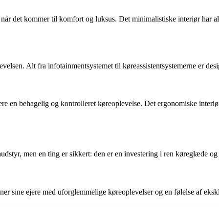
år det kommer til komfort og luksus. Det minimalistiske interiør har al
elsen. Alt fra infotainmentsystemet til køreassistentsystemerne er desig
 en behagelig og kontrolleret køreoplevelse. Det ergonomiske interiør o
udstyr, men en ting er sikkert: den er en investering i ren køreglæde og
ner sine ejere med uforglemmelige køreoplevelser og en følelse af ekskl