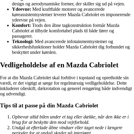
design og aerodynamiske former, der skiller sig ud på vejen.
Ydeevne:
Med kraftfulde motorer og avancerede
køreassistentsystemer leverer Mazda Cabriolet en imponerende
ydeevne på vejen.
Komfort:
Trods den åbne tagkonstruktion formår Mazda
Cabriolet at tilbyde komfortabel plads til både fører og
passagerer.
Teknologi:
Med avancerede infotainmentsystemer og
sikkerhedsfunktioner holder Mazda Cabriolet dig forbundet og
beskyttet under kørslen.
Vedligeholdelse af en Mazda Cabriolet
For at din Mazda Cabriolet skal forblive i topstand og opretholde sin
værdi, er det vigtigt at sørge for regelmæssig vedligeholdelse. Dette
inkluderer olieskift, dækrotation og generel rengøring både indvendigt
og udvendigt.
Tips til at passe på din Mazda Cabriolet
Opbevar altid bilen under et tag eller dække, når den ikke er i
brug for at beskytte den mod vejrforhold.
Undgå at efterlade åbne vinduer eller taget nede i længere
perioder for at undgå skader på interiøret.