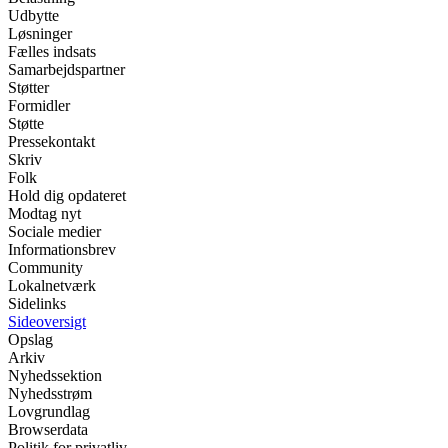
Udbytte
Løsninger
Fælles indsats
Samarbejdspartner
Støtter
Formidler
Støtte
Pressekontakt
Skriv
Folk
Hold dig opdateret
Modtag nyt
Sociale medier
Informationsbrev
Community
Lokalnetværk
Sidelinks
Sideoversigt
Opslag
Arkiv
Nyhedssektion
Nyhedsstrøm
Lovgrundlag
Browserdata
Politik for privatliv