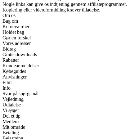
Nogle links kan give os indtjening gennem affiliateprogrammer.
Kopiering eller videreformidling kræver tilladelse.
Om os
Bag om
Kerneværdier
Holdet bag
Gør en forskel
Vores adresser
Bidrag
Gratis downloads
Rabatter
Kundeanmeldelser
Købeguides
Anvisninger
Film
Info
Svar på spørgsmål
Vejledning
Udtalelse
Vi søger
Del et tip
Medlem
Mit område
Betaling
Belastning