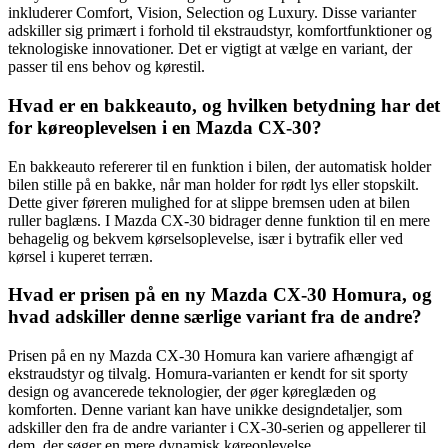
inkluderer Comfort, Vision, Selection og Luxury. Disse varianter
adskiller sig primært i forhold til ekstraudstyr, komfortfunktioner og
teknologiske innovationer. Det er vigtigt at vælge en variant, der
passer til ens behov og kørestil.
Hvad er en bakkeauto, og hvilken betydning har det
for køreoplevelsen i en Mazda CX-30?
En bakkeauto refererer til en funktion i bilen, der automatisk holder
bilen stille på en bakke, når man holder for rødt lys eller stopskilt.
Dette giver føreren mulighed for at slippe bremsen uden at bilen
ruller baglæns. I Mazda CX-30 bidrager denne funktion til en mere
behagelig og bekvem kørselsoplevelse, især i bytrafik eller ved
kørsel i kuperet terræn.
Hvad er prisen på en ny Mazda CX-30 Homura, og
hvad adskiller denne særlige variant fra de andre?
Prisen på en ny Mazda CX-30 Homura kan variere afhængigt af
ekstraudstyr og tilvalg. Homura-varianten er kendt for sit sporty
design og avancerede teknologier, der øger køreglæden og
komforten. Denne variant kan have unikke designdetaljer, som
adskiller den fra de andre varianter i CX-30-serien og appellerer til
dem, der søger en mere dynamisk køreoplevelse.