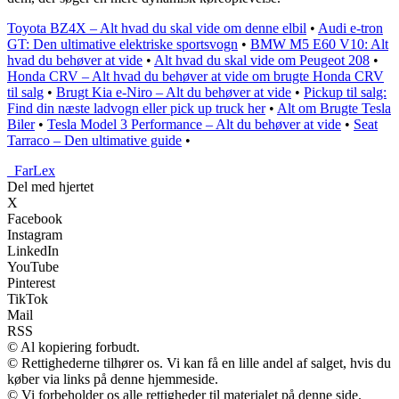
Toyota BZ4X – Alt hvad du skal vide om denne elbil
•
Audi e-tron
GT: Den ultimative elektriske sportsvogn
•
BMW M5 E60 V10: Alt
hvad du behøver at vide
•
Alt hvad du skal vide om Peugeot 208
•
Honda CRV – Alt hvad du behøver at vide om brugte Honda CRV
til salg
•
Brugt Kia e-Niro – Alt du behøver at vide
•
Pickup til salg:
Find din næste ladvogn eller pick up truck her
•
Alt om Brugte Tesla
Biler
•
Tesla Model 3 Performance – Alt du behøver at vide
•
Seat
Tarraco – Den ultimative guide
•
_
FarLex
Del med hjertet
X
Facebook
Instagram
LinkedIn
YouTube
Pinterest
TikTok
Mail
RSS
© Al kopiering forbudt.
© Rettighederne tilhører os. Vi kan få en lille andel af salget, hvis du
køber via links på denne hjemmeside.
© Vi forbeholder os alle rettigheder til materialet på denne side.