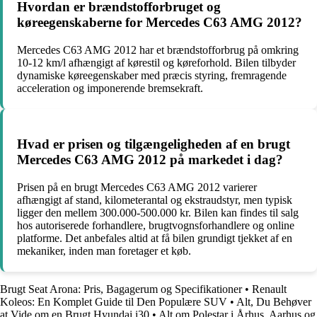
Hvordan er brændstofforbruget og
køreegenskaberne for Mercedes C63 AMG 2012?
Mercedes C63 AMG 2012 har et brændstofforbrug på omkring
10-12 km/l afhængigt af kørestil og køreforhold. Bilen tilbyder
dynamiske køreegenskaber med præcis styring, fremragende
acceleration og imponerende bremsekraft.
Hvad er prisen og tilgængeligheden af en brugt
Mercedes C63 AMG 2012 på markedet i dag?
Prisen på en brugt Mercedes C63 AMG 2012 varierer
afhængigt af stand, kilometerantal og ekstraudstyr, men typisk
ligger den mellem 300.000-500.000 kr. Bilen kan findes til salg
hos autoriserede forhandlere, brugtvognsforhandlere og online
platforme. Det anbefales altid at få bilen grundigt tjekket af en
mekaniker, inden man foretager et køb.
Brugt Seat Arona: Pris, Bagagerum og Specifikationer
•
Renault
Koleos: En Komplet Guide til Den Populære SUV
•
Alt, Du Behøver
at Vide om en Brugt Hyundai i30
•
Alt om Polestar i Århus, Aarhus og