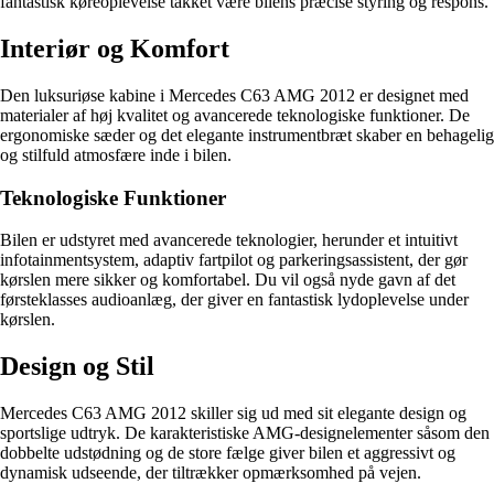
fantastisk køreoplevelse takket være bilens præcise styring og respons.
Interiør og Komfort
Den luksuriøse kabine i Mercedes C63 AMG 2012 er designet med
materialer af høj kvalitet og avancerede teknologiske funktioner. De
ergonomiske sæder og det elegante instrumentbræt skaber en behagelig
og stilfuld atmosfære inde i bilen.
Teknologiske Funktioner
Bilen er udstyret med avancerede teknologier, herunder et intuitivt
infotainmentsystem, adaptiv fartpilot og parkeringsassistent, der gør
kørslen mere sikker og komfortabel. Du vil også nyde gavn af det
førsteklasses audioanlæg, der giver en fantastisk lydoplevelse under
kørslen.
Design og Stil
Mercedes C63 AMG 2012 skiller sig ud med sit elegante design og
sportslige udtryk. De karakteristiske AMG-designelementer såsom den
dobbelte udstødning og de store fælge giver bilen et aggressivt og
dynamisk udseende, der tiltrækker opmærksomhed på vejen.