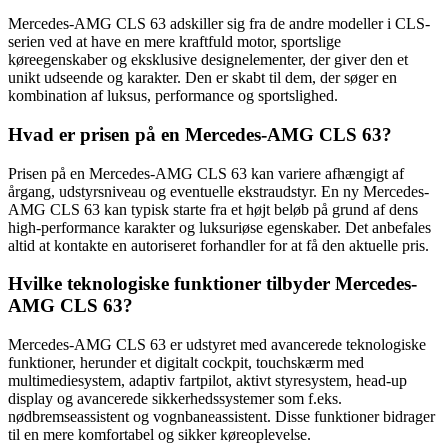
Mercedes-AMG CLS 63 adskiller sig fra de andre modeller i CLS-
serien ved at have en mere kraftfuld motor, sportslige
køreegenskaber og eksklusive designelementer, der giver den et
unikt udseende og karakter. Den er skabt til dem, der søger en
kombination af luksus, performance og sportslighed.
Hvad er prisen på en Mercedes-AMG CLS 63?
Prisen på en Mercedes-AMG CLS 63 kan variere afhængigt af
årgang, udstyrsniveau og eventuelle ekstraudstyr. En ny Mercedes-
AMG CLS 63 kan typisk starte fra et højt beløb på grund af dens
high-performance karakter og luksuriøse egenskaber. Det anbefales
altid at kontakte en autoriseret forhandler for at få den aktuelle pris.
Hvilke teknologiske funktioner tilbyder Mercedes-
AMG CLS 63?
Mercedes-AMG CLS 63 er udstyret med avancerede teknologiske
funktioner, herunder et digitalt cockpit, touchskærm med
multimediesystem, adaptiv fartpilot, aktivt styresystem, head-up
display og avancerede sikkerhedssystemer som f.eks.
nødbremseassistent og vognbaneassistent. Disse funktioner bidrager
til en mere komfortabel og sikker køreoplevelse.