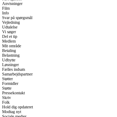
Anvisninger
Film
Info
Svar på spørgsmål
Vejledning
Udtalelse
Vi søger
Del et tip
Medlem
Mit område
Betaling
Belastning
Udbytte
Løsninger
Fælles indsats
Samarbejdspartner
Støtter
Formidler
Støtte
Pressekontakt
Skriv
Folk
Hold dig opdateret
Modtag nyt
Sociale medier