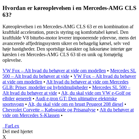
Hvordan er køreoplevelsen i en Mercedes-AMG CLS
63?
Køreoplevelsen i en Mercedes-AMG CLS 63 er en kombination af
kraftfuld acceleration, præcis styring og komfortabel kørsel. Den
kraftfulde V8 biturbo-motor leverer imponerende ydeevne, mens det
avancerede affjedringssystem sikrer en behagelig kørsel, selv ved
høje hastigheder. Den sportslige karakter og luksuriøse interiør gør
kørslen i en Mercedes-AMG CLS 63 til en unik og fornøjelig
oplevelse.
VW Fox – Alt hvad du behøver at vide om modellen
•
Mercedes SL
500 – Alt hvad du behøver at vide
•
VW Fox – Alt hvad du behøver
at vide om modellen
•
Alt hvad du behøver at vide om Mercedes
GLB: Priser, modeller og hybridmuligheder
•
Mercedes SL 500 –
Alt hvad du behøver at vide
•
Alt, du skal vide om VW e-Golf og
elbiler generelt
•
Audi e-tron GT: Den ultimative elektriske
sportsvogn
•
Alt, du skal vide om en brugt Peugeot 208 diesel
•
Chevrolet Corvette – Købsguide og Prisanalyse
•
Alt du behøver at
vide om Mercedes S-Klassen
•
_
FarLex
Del med hjertet
X