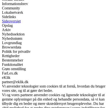
Informationsbrev
Community
Lokalnetværk
Sidelinks
Sideoversigt
Opslag
Arkiv
Nyhedssektion
Nyhedsstrøm
Lovgrundlag
Browserdata
Politik for privatliv
Rettigheder
Bestemmelser
Funktionalitet
Grøn omstilling
FarLex.dk
eKlik
partner@eklik.dk
Vi anvender teknologier som cookies til at forstå, hvordan du bruger
vores site, og til at gøre det bedre.
Vi og vores partnere anvender cookies og lignende teknologier til at
gemme oplysninger på din enhed og behandle persondata, så vi kan
tilbyde dig en bedre og mere skræddersyet brugeroplevelse. Du har
altid mulighed for at ændre dine præferencer i vores indstillinger for