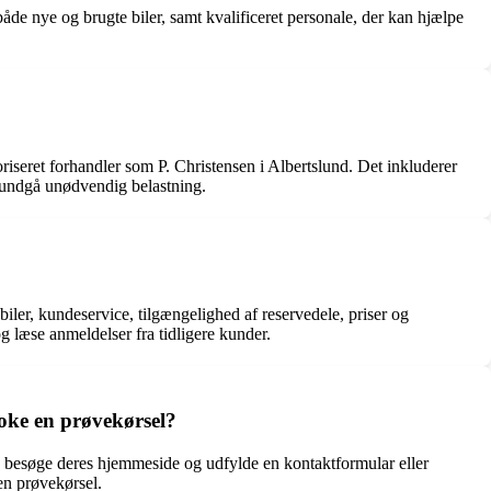
både nye og brugte biler, samt kvalificeret personale, der kan hjælpe
riseret forhandler som P. Christensen i Albertslund. Det inkluderer
g undgå unødvendig belastning.
ler, kundeservice, tilgængelighed af reservedele, priser og
g læse anmeldelser fra tidligere kunder.
oke en prøvekørsel?
r, besøge deres hjemmeside og udfylde en kontaktformular eller
en prøvekørsel.