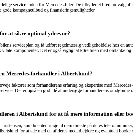
idelige service inden for Mercedes-biler. De tilbyder et bredt udvalg af 
fte gode kampagnetilbud og finansieringsmuligheder.
or at sikre optimal ydeevne?
 bilens serviceplan og få udført regelmæssig vedligeholdelse hos en auto
ens vitale komponenter. Det er også vigtigt at køre bilen med omtanke o
en Mercedes-forhandler i Albertslund?
eje faktorer som forhandlerens erfaring og ekspertise med Mercedes-bi
ved service. Det er også en god idé at undersøge forhandlerens omdømme o
ren i Albertslund for at få mere information eller bo
 Christensen, kan du enten ringe til dem direkte på deres telefonnumme
bertslund for at tale med en af deres medarbejdere og eventuelt booke 