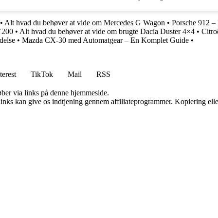
•
Alt hvad du behøver at vide om Mercedes G Wagon
•
Porsche 912 – 
NV200
•
Alt hvad du behøver at vide om brugte Dacia Duster 4×4
•
Citro
delse
•
Mazda CX-30 med Automatgear – En Komplet Guide
•
terest
TikTok
Mail
RSS
 køber via links på denne hjemmeside.
 links kan give os indtjening gennem affiliateprogrammer. Kopiering elle