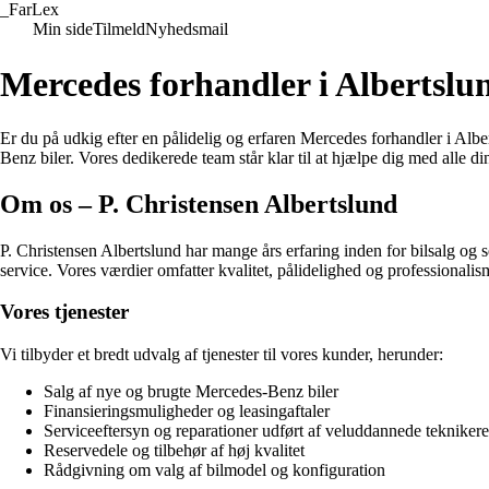
_
FarLex
Min side
Tilmeld
Nyhedsmail
Mercedes forhandler i Albertslun
Er du på udkig efter en pålidelig og erfaren Mercedes forhandler i Albe
Benz biler. Vores dedikerede team står klar til at hjælpe dig med alle d
Om os – P. Christensen Albertslund
P. Christensen Albertslund har mange års erfaring inden for bilsalg og s
service. Vores værdier omfatter kvalitet, pålidelighed og professionalis
Vores tjenester
Vi tilbyder et bredt udvalg af tjenester til vores kunder, herunder:
Salg af nye og brugte Mercedes-Benz biler
Finansieringsmuligheder og leasingaftaler
Serviceeftersyn og reparationer udført af veluddannede teknikere
Reservedele og tilbehør af høj kvalitet
Rådgivning om valg af bilmodel og konfiguration