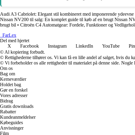
Audi A3 Cabriolet: Elegant stil kombineret med imponerende ydeevne
Nissan NV200 til salg: En komplet guide til køb af en brugt Nissan 
brugt bil
•
Citroën C4 Automatgear: Fordele, Funktioner og Vedligehol
_
FarLex
Del med hjertet
X
Facebook
Instagram
LinkedIn
YouTube
Pin
© Al kopiering forbudt.
© Rettighederne tilhører os. Vi kan få en lille andel af salget, hvis du
© Vi forbeholder os alle rettigheder til materialet på denne side. Nogle
Om os
Bag om
Kerneværdier
Holdet bag
Gør en forskel
Vores adresser
Bidrag
Gratis downloads
Rabatter
Kundeanmeldelser
Købeguides
Anvisninger
Film