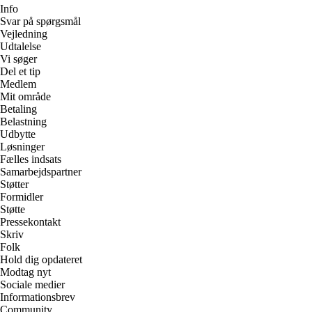
Info
Svar på spørgsmål
Vejledning
Udtalelse
Vi søger
Del et tip
Medlem
Mit område
Betaling
Belastning
Udbytte
Løsninger
Fælles indsats
Samarbejdspartner
Støtter
Formidler
Støtte
Pressekontakt
Skriv
Folk
Hold dig opdateret
Modtag nyt
Sociale medier
Informationsbrev
Community