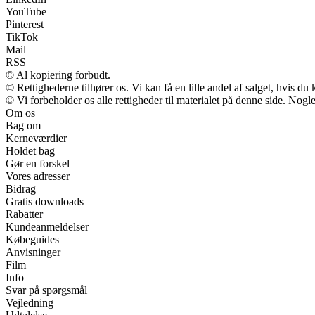
YouTube
Pinterest
TikTok
Mail
RSS
© Al kopiering forbudt.
© Rettighederne tilhører os. Vi kan få en lille andel af salget, hvis d
© Vi forbeholder os alle rettigheder til materialet på denne side. Nog
Om os
Bag om
Kerneværdier
Holdet bag
Gør en forskel
Vores adresser
Bidrag
Gratis downloads
Rabatter
Kundeanmeldelser
Købeguides
Anvisninger
Film
Info
Svar på spørgsmål
Vejledning