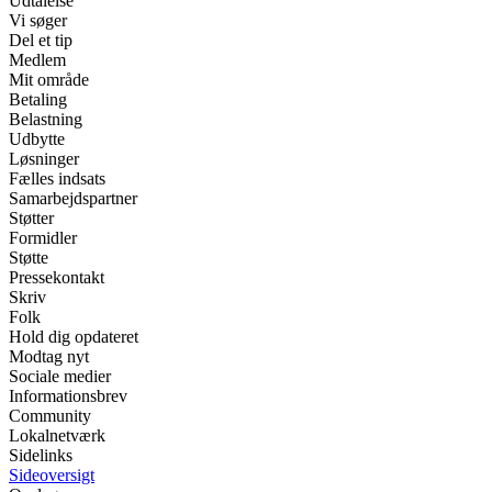
Udtalelse
Vi søger
Del et tip
Medlem
Mit område
Betaling
Belastning
Udbytte
Løsninger
Fælles indsats
Samarbejdspartner
Støtter
Formidler
Støtte
Pressekontakt
Skriv
Folk
Hold dig opdateret
Modtag nyt
Sociale medier
Informationsbrev
Community
Lokalnetværk
Sidelinks
Sideoversigt