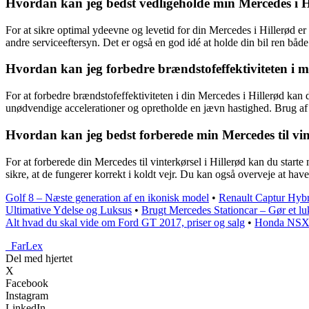
Hvordan kan jeg bedst vedligeholde min Mercedes i H
For at sikre optimal ydeevne og levetid for din Mercedes i Hillerød er 
andre serviceeftersyn. Det er også en god idé at holde din bil ren b
Hvordan kan jeg forbedre brændstofeffektiviteten i m
For at forbedre brændstofeffektiviteten i din Mercedes i Hillerød kan 
unødvendige accelerationer og opretholde en jævn hastighed. Brug af k
Hvordan kan jeg bedst forberede min Mercedes til vint
For at forberede din Mercedes til vinterkørsel i Hillerød kan du starte 
sikre, at de fungerer korrekt i koldt vejr. Du kan også overveje at hav
Golf 8 – Næste generation af en ikonisk model
•
Renault Captur Hybr
Ultimative Ydelse og Luksus
•
Brugt Mercedes Stationcar – Gør et lu
Alt hvad du skal vide om Ford GT 2017, priser og salg
•
Honda NSX: 
_
FarLex
Del med hjertet
X
Facebook
Instagram
LinkedIn