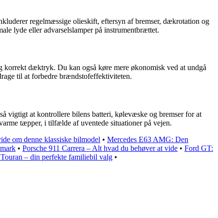
 inkluderer regelmæssige olieskift, eftersyn af bremser, dækrotation og
ale lyde eller advarselslamper på instrumentbrættet.
tre og korrekt dæktryk. Du kan også køre mere økonomisk ved at undgå
age til at forbedre brændstofeffektiviteten.
så vigtigt at kontrollere bilens batteri, kølevæske og bremser for at
varme tæpper, i tilfælde af uventede situationer på vejen.
 vide om denne klassiske bilmodel
•
Mercedes E63 AMG: Den
nmark
•
Porsche 911 Carrera – Alt hvad du behøver at vide
•
Ford GT:
ouran – din perfekte familiebil valg
•