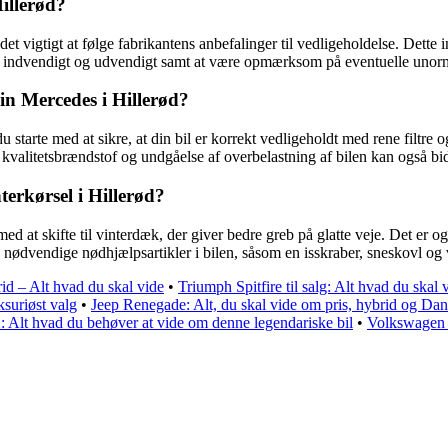
illerød?
det vigtigt at følge fabrikantens anbefalinger til vedligeholdelse. Dette
åde indvendigt og udvendigt samt at være opmærksom på eventuelle unorm
in Mercedes i Hillerød?
du starte med at sikre, at din bil er korrekt vedligeholdt med rene fil
valitetsbrændstof og undgåelse af overbelastning af bilen kan også bidr
erkørsel i Hillerød?
med at skifte til vinterdæk, der giver bedre greb på glatte veje. Det er og
e nødvendige nødhjælpsartikler i bilen, såsom en isskraber, sneskovl og 
id – Alt hvad du skal vide
•
Triumph Spitfire til salg: Alt hvad du skal
ksuriøst valg
•
Jeep Renegade: Alt, du skal vide om pris, hybrid og Da
Alt hvad du behøver at vide om denne legendariske bil
•
Volkswagen T