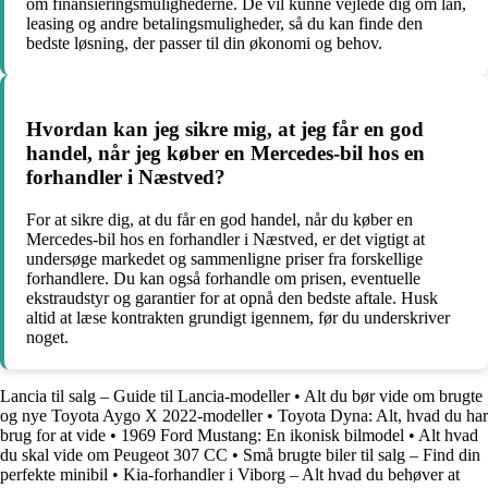
om finansieringsmulighederne. De vil kunne vejlede dig om lån,
leasing og andre betalingsmuligheder, så du kan finde den
bedste løsning, der passer til din økonomi og behov.
Hvordan kan jeg sikre mig, at jeg får en god
handel, når jeg køber en Mercedes-bil hos en
forhandler i Næstved?
For at sikre dig, at du får en god handel, når du køber en
Mercedes-bil hos en forhandler i Næstved, er det vigtigt at
undersøge markedet og sammenligne priser fra forskellige
forhandlere. Du kan også forhandle om prisen, eventuelle
ekstraudstyr og garantier for at opnå den bedste aftale. Husk
altid at læse kontrakten grundigt igennem, før du underskriver
noget.
Lancia til salg – Guide til Lancia-modeller
•
Alt du bør vide om brugte
og nye Toyota Aygo X 2022-modeller
•
Toyota Dyna: Alt, hvad du har
brug for at vide
•
1969 Ford Mustang: En ikonisk bilmodel
•
Alt hvad
du skal vide om Peugeot 307 CC
•
Små brugte biler til salg – Find din
perfekte minibil
•
Kia-forhandler i Viborg – Alt hvad du behøver at