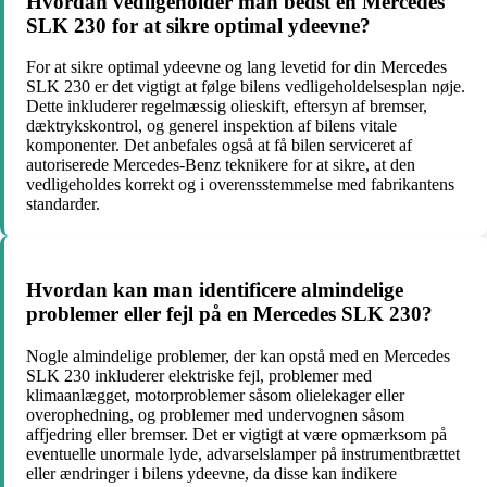
Hvordan vedligeholder man bedst en Mercedes
SLK 230 for at sikre optimal ydeevne?
For at sikre optimal ydeevne og lang levetid for din Mercedes
SLK 230 er det vigtigt at følge bilens vedligeholdelsesplan nøje.
Dette inkluderer regelmæssig olieskift, eftersyn af bremser,
dæktrykskontrol, og generel inspektion af bilens vitale
komponenter. Det anbefales også at få bilen serviceret af
autoriserede Mercedes-Benz teknikere for at sikre, at den
vedligeholdes korrekt og i overensstemmelse med fabrikantens
standarder.
Hvordan kan man identificere almindelige
problemer eller fejl på en Mercedes SLK 230?
Nogle almindelige problemer, der kan opstå med en Mercedes
SLK 230 inkluderer elektriske fejl, problemer med
klimaanlægget, motorproblemer såsom olielekager eller
overophedning, og problemer med undervognen såsom
affjedring eller bremser. Det er vigtigt at være opmærksom på
eventuelle unormale lyde, advarselslamper på instrumentbrættet
eller ændringer i bilens ydeevne, da disse kan indikere