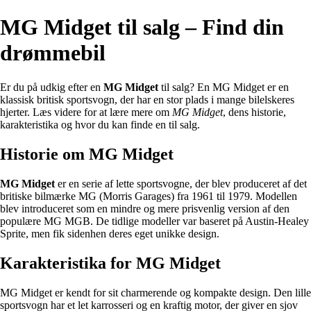
MG Midget til salg – Find din
drømmebil
Er du på udkig efter en
MG Midget
til salg? En MG Midget er en
klassisk britisk sportsvogn, der har en stor plads i mange bilelskeres
hjerter. Læs videre for at lære mere om
MG Midget
, dens historie,
karakteristika og hvor du kan finde en til salg.
Historie om MG Midget
MG Midget
er en serie af lette sportsvogne, der blev produceret af det
britiske bilmærke MG (Morris Garages) fra 1961 til 1979. Modellen
blev introduceret som en mindre og mere prisvenlig version af den
populære MG MGB. De tidlige modeller var baseret på Austin-Healey
Sprite, men fik sidenhen deres eget unikke design.
Karakteristika for MG Midget
MG Midget er kendt for sit charmerende og kompakte design. Den lille
sportsvogn har et let karrosseri og en kraftig motor, der giver en sjov