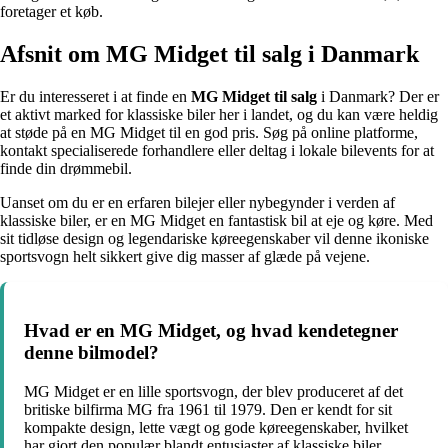
foretager et køb.
Afsnit om MG Midget til salg i Danmark
Er du interesseret i at finde en
MG Midget til salg
i Danmark? Der er
et aktivt marked for klassiske biler her i landet, og du kan være heldig
at støde på en MG Midget til en god pris. Søg på online platforme,
kontakt specialiserede forhandlere eller deltag i lokale bilevents for at
finde din drømmebil.
Uanset om du er en erfaren bilejer eller nybegynder i verden af
klassiske biler, er en MG Midget en fantastisk bil at eje og køre. Med
sit tidløse design og legendariske køreegenskaber vil denne ikoniske
sportsvogn helt sikkert give dig masser af glæde på vejene.
Hvad er en MG Midget, og hvad kendetegner
denne bilmodel?
MG Midget er en lille sportsvogn, der blev produceret af det
britiske bilfirma MG fra 1961 til 1979. Den er kendt for sit
kompakte design, lette vægt og gode køreegenskaber, hvilket
har gjort den populær blandt entusiaster af klassiske biler.