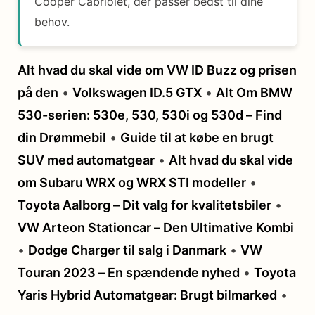
Cooper Cabriolet, der passer bedst til dine
behov.
Alt hvad du skal vide om VW ID Buzz og prisen
på den
•
Volkswagen ID.5 GTX
•
Alt Om BMW
530-serien: 530e, 530, 530i og 530d – Find
din Drømmebil
•
Guide til at købe en brugt
SUV med automatgear
•
Alt hvad du skal vide
om Subaru WRX og WRX STI modeller
•
Toyota Aalborg – Dit valg for kvalitetsbiler
•
VW Arteon Stationcar – Den Ultimative Kombi
•
Dodge Charger til salg i Danmark
•
VW
Touran 2023 – En spændende nyhed
•
Toyota
Yaris Hybrid Automatgear: Brugt bilmarked
•