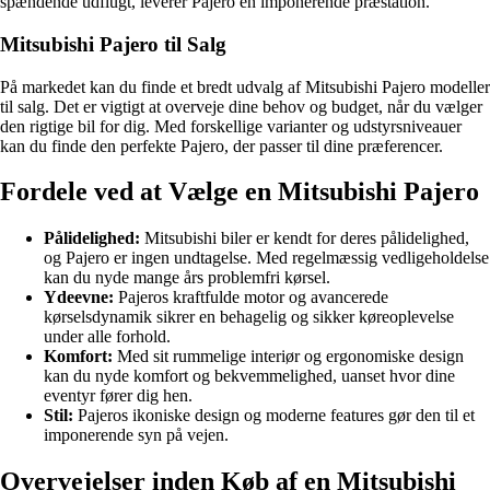
spændende udflugt, leverer Pajero en imponerende præstation.
Mitsubishi Pajero til Salg
På markedet kan du finde et bredt udvalg af Mitsubishi Pajero modeller
til salg. Det er vigtigt at overveje dine behov og budget, når du vælger
den rigtige bil for dig. Med forskellige varianter og udstyrsniveauer
kan du finde den perfekte Pajero, der passer til dine præferencer.
Fordele ved at Vælge en Mitsubishi Pajero
Pålidelighed:
Mitsubishi biler er kendt for deres pålidelighed,
og Pajero er ingen undtagelse. Med regelmæssig vedligeholdelse
kan du nyde mange års problemfri kørsel.
Ydeevne:
Pajeros kraftfulde motor og avancerede
kørselsdynamik sikrer en behagelig og sikker køreoplevelse
under alle forhold.
Komfort:
Med sit rummelige interiør og ergonomiske design
kan du nyde komfort og bekvemmelighed, uanset hvor dine
eventyr fører dig hen.
Stil:
Pajeros ikoniske design og moderne features gør den til et
imponerende syn på vejen.
Overvejelser inden Køb af en Mitsubishi