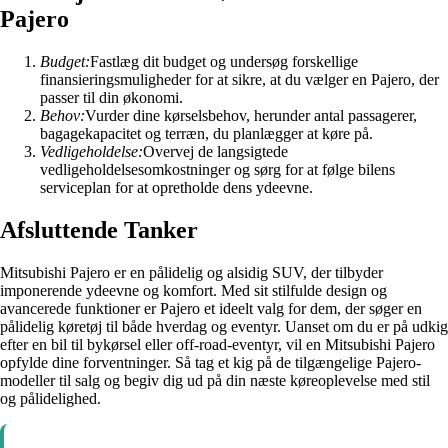
Pajero
Budget:
Fastlæg dit budget og undersøg forskellige
finansieringsmuligheder for at sikre, at du vælger en Pajero, der
passer til din økonomi.
Behov:
Vurder dine kørselsbehov, herunder antal passagerer,
bagagekapacitet og terræn, du planlægger at køre på.
Vedligeholdelse:
Overvej de langsigtede
vedligeholdelsesomkostninger og sørg for at følge bilens
serviceplan for at opretholde dens ydeevne.
Afsluttende Tanker
Mitsubishi Pajero er en pålidelig og alsidig SUV, der tilbyder
imponerende ydeevne og komfort. Med sit stilfulde design og
avancerede funktioner er Pajero et ideelt valg for dem, der søger en
pålidelig køretøj til både hverdag og eventyr. Uanset om du er på udkig
efter en bil til bykørsel eller off-road-eventyr, vil en Mitsubishi Pajero
opfylde dine forventninger. Så tag et kig på de tilgængelige Pajero-
modeller til salg og begiv dig ud på din næste køreoplevelse med stil
og pålidelighed.