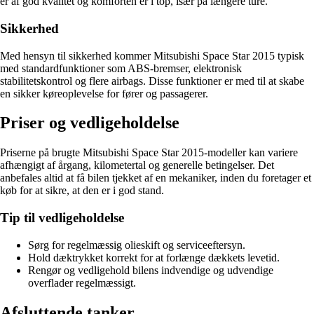
er af god kvalitet og komforten er i top, især på længere ture.
Sikkerhed
Med hensyn til sikkerhed kommer Mitsubishi Space Star 2015 typisk
med standardfunktioner som ABS-bremser, elektronisk
stabilitetskontrol og flere airbags. Disse funktioner er med til at skabe
en sikker køreoplevelse for fører og passagerer.
Priser og vedligeholdelse
Priserne på brugte Mitsubishi Space Star 2015-modeller kan variere
afhængigt af årgang, kilometertal og generelle betingelser. Det
anbefales altid at få bilen tjekket af en mekaniker, inden du foretager et
køb for at sikre, at den er i god stand.
Tip til vedligeholdelse
Sørg for regelmæssig olieskift og serviceeftersyn.
Hold dæktrykket korrekt for at forlænge dækkets levetid.
Rengør og vedligehold bilens indvendige og udvendige
overflader regelmæssigt.
Afsluttende tanker