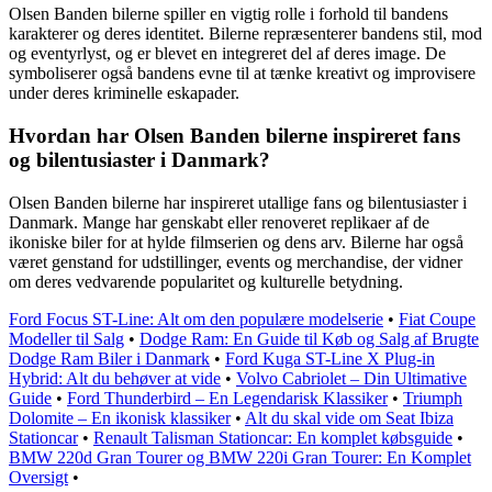
Olsen Banden bilerne spiller en vigtig rolle i forhold til bandens
karakterer og deres identitet. Bilerne repræsenterer bandens stil, mod
og eventyrlyst, og er blevet en integreret del af deres image. De
symboliserer også bandens evne til at tænke kreativt og improvisere
under deres kriminelle eskapader.
Hvordan har Olsen Banden bilerne inspireret fans
og bilentusiaster i Danmark?
Olsen Banden bilerne har inspireret utallige fans og bilentusiaster i
Danmark. Mange har genskabt eller renoveret replikaer af de
ikoniske biler for at hylde filmserien og dens arv. Bilerne har også
været genstand for udstillinger, events og merchandise, der vidner
om deres vedvarende popularitet og kulturelle betydning.
Ford Focus ST-Line: Alt om den populære modelserie
•
Fiat Coupe
Modeller til Salg
•
Dodge Ram: En Guide til Køb og Salg af Brugte
Dodge Ram Biler i Danmark
•
Ford Kuga ST-Line X Plug-in
Hybrid: Alt du behøver at vide
•
Volvo Cabriolet – Din Ultimative
Guide
•
Ford Thunderbird – En Legendarisk Klassiker
•
Triumph
Dolomite – En ikonisk klassiker
•
Alt du skal vide om Seat Ibiza
Stationcar
•
Renault Talisman Stationcar: En komplet købsguide
•
BMW 220d Gran Tourer og BMW 220i Gran Tourer: En Komplet
Oversigt
•