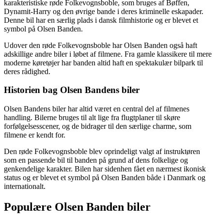
karakteristiske røde Folkevognsboble, som bruges af Bøffen,
Dynamit-Harry og den øvrige bande i deres kriminelle eskapader.
Denne bil har en særlig plads i dansk filmhistorie og er blevet et
symbol på Olsen Banden.
Udover den røde Folkevognsboble har Olsen Banden også haft
adskillige andre biler i løbet af filmene. Fra gamle klassikere til mere
moderne køretøjer har banden altid haft en spektakulær bilpark til
deres rådighed.
Historien bag Olsen Bandens biler
Olsen Bandens biler har altid været en central del af filmenes
handling. Bilerne bruges til alt lige fra flugtplaner til skøre
forfølgelsesscener, og de bidrager til den særlige charme, som
filmene er kendt for.
Den røde Folkevognsboble blev oprindeligt valgt af instruktøren
som en passende bil til banden på grund af dens folkelige og
genkendelige karakter. Bilen har sidenhen fået en nærmest ikonisk
status og er blevet et symbol på Olsen Banden både i Danmark og
internationalt.
Populære Olsen Banden biler