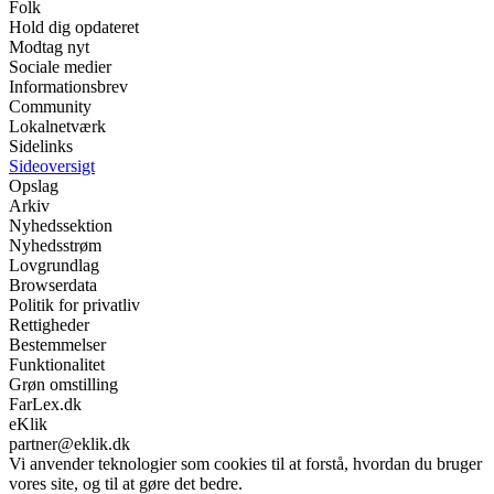
Folk
Hold dig opdateret
Modtag nyt
Sociale medier
Informationsbrev
Community
Lokalnetværk
Sidelinks
Sideoversigt
Opslag
Arkiv
Nyhedssektion
Nyhedsstrøm
Lovgrundlag
Browserdata
Politik for privatliv
Rettigheder
Bestemmelser
Funktionalitet
Grøn omstilling
FarLex.dk
eKlik
partner@eklik.dk
Vi anvender teknologier som cookies til at forstå, hvordan du bruger
vores site, og til at gøre det bedre.