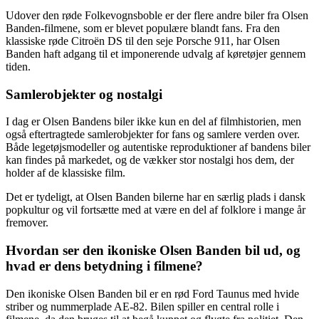
Udover den røde Folkevognsboble er der flere andre biler fra Olsen
Banden-filmene, som er blevet populære blandt fans. Fra den
klassiske røde Citroën DS til den seje Porsche 911, har Olsen
Banden haft adgang til et imponerende udvalg af køretøjer gennem
tiden.
Samlerobjekter og nostalgi
I dag er Olsen Bandens biler ikke kun en del af filmhistorien, men
også eftertragtede samlerobjekter for fans og samlere verden over.
Både legetøjsmodeller og autentiske reproduktioner af bandens biler
kan findes på markedet, og de vækker stor nostalgi hos dem, der
holder af de klassiske film.
Det er tydeligt, at Olsen Banden bilerne har en særlig plads i dansk
popkultur og vil fortsætte med at være en del af folklore i mange år
fremover.
Hvordan ser den ikoniske Olsen Banden bil ud, og
hvad er dens betydning i filmene?
Den ikoniske Olsen Banden bil er en rød Ford Taunus med hvide
striber og nummerplade AE-82. Bilen spiller en central rolle i