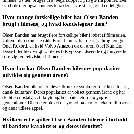
filmene, da den bruges til at begå kuppet og flygte fra politiet. Den
symboliserer også bandens karakteristiske stil og genkendelighed.
Hvor mange forskellige biler har Olsen Banden
brugt i filmene, og hvad kendetegner dem?
Olsen Banden har brugt flere forskellige biler i løbet af filmserien.
Udover den ikoniske røde Ford Taunus, har de også brugt en gul
Opel Rekord, en hvid Volvo Amazon og en grøn Opel Kapitän.
Disse biler blev valgt for deres tidstypiske udseende og fungerede
som vigtige rekvisitter i filmene.
Hvordan har Olsen Banden bilernes popularitet
udviklet sig gennem årene?
Olsen Banden bilerne er blevet ikoniske symboler for filmserien og
dansk kulturarv. Deres popularitet er vokset gennem årene og har
skabt en nostalgisk tilknytning hos både ældre og yngre
generationer. Bilerne er blevet et symbol på den folkekære filmserie
og dens tidløse appel.
Hvilken rolle spiller Olsen Banden bilerne i forhold
til bandens karakterer og deres identitet?