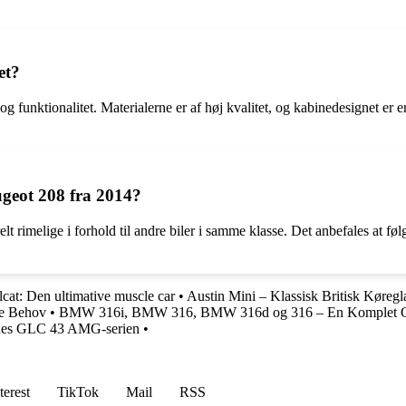
et?
og funktionalitet. Materialerne er af høj kvalitet, og kabinedesignet er
ugeot 208 fra 2014?
 rimelige i forhold til andre biler i samme klasse. Det anbefales at føl
lcat: Den ultimative muscle car
•
Austin Mini – Klassisk Britisk Køreg
le Behov
•
BMW 316i, BMW 316, BMW 316d og 316 – En Komplet 
cedes GLC 43 AMG-serien
•
terest
TikTok
Mail
RSS