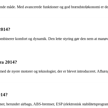
de måde. Med avancerede funktioner og god brændstoføkonomi er den et 
2014?
ombinerer komfort og dynamik. Den lette styring gør den nem at manøvre
ra 2014?
ed de nyere motorer og teknologier, der er blevet introduceret. Afhæ
014?
er, herunder airbags, ABS-bremser, ESP (elektronisk stabilitetsprogram