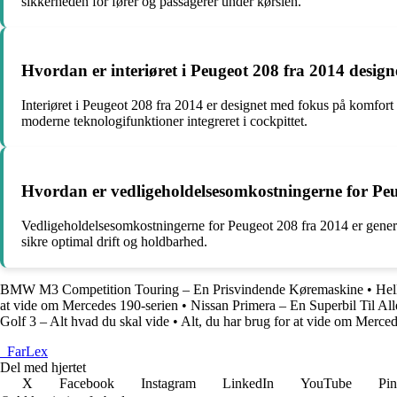
sikkerheden for fører og passagerer under kørslen.
Hvordan er interiøret i Peugeot 208 fra 2014 design
Interiøret i Peugeot 208 fra 2014 er designet med fokus på komfort 
moderne teknologifunktioner integreret i cockpittet.
Hvordan er vedligeholdelsesomkostningerne for Pe
Vedligeholdelsesomkostningerne for Peugeot 208 fra 2014 er generelt
sikre optimal drift og holdbarhed.
BMW M3 Competition Touring – En Prisvindende Køremaskine
•
Hel
at vide om Mercedes 190-serien
•
Nissan Primera – En Superbil Til Al
Golf 3 – Alt hvad du skal vide
•
Alt, du har brug for at vide om Mer
_
FarLex
Del med hjertet
X
Facebook
Instagram
LinkedIn
YouTube
Pin