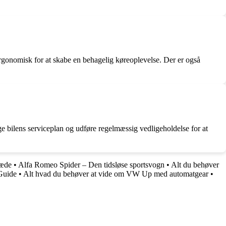
 ergonomisk for at skabe en behagelig køreoplevelse. Der er også
ge bilens serviceplan og udføre regelmæssig vedligeholdelse for at
læde
•
Alfa Romeo Spider – Den tidsløse sportsvogn
•
Alt du behøver
Guide
•
Alt hvad du behøver at vide om VW Up med automatgear
•